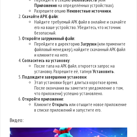
Приложения
на определённых устройствах).
Разрешите опцию
Неизвестные источники
.
Скачайте APK файл
:
Найдите требуемый APK файл в онлайне и скачайте
его на ваше устройство. Убедитесь, что источник
безопасный.
Откройте загруженный файл
:
Перейдите в директорию
Загрузки
(или примените
файловый менеджер), найдите скачанный APK файл
и кликните на него.
Согласитесь на установку
:
После тапа на APK файл, откроется запрос на
установку. Разрешите её, тапнув
Установить
.
Подождите завершения установки
:
Этап установки будет длиться короткое время.
После окончания вы заметите уведомление о том,
что приложени} успешно установлено.
Откройте приложение
:
Кликните
Открыть
или отыщите новое приложение
в списке приложений и запустите его.
Видео: