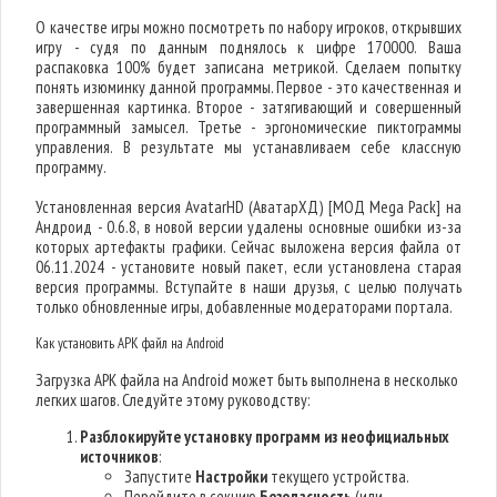
О качестве игры можно посмотреть по набору игроков, открывших
игру - судя по данным поднялось к цифре 170000. Ваша
распаковка 100% будет записана метрикой. Сделаем попытку
понять изюминку данной программы. Первое - это качественная и
завершенная картинка. Второе - затягивающий и совершенный
программный замысел. Третье - эргономические пиктограммы
управления. В результате мы устанавливаем себе классную
программу.
Установленная версия AvatarHD (АватарХД) [МОД Mega Pack] на
Андроид - 0.6.8, в новой версии удалены основные ошибки из-за
которых артефакты графики. Сейчас выложена версия файла от
06.11.2024 - установите новый пакет, если установлена старая
версия программы. Вступайте в наши друзья, с целью получать
только обновленные игры, добавленные модераторами портала.
Как установить APK файл на Android
Загрузка APK файла на Android может быть выполнена в несколько
легких шагов. Следуйте этому руководству:
Разблокируйте установку программ из неофициальных
источников
:
Запустите
Настройки
текущего устройства.
Перейдите в секцию
Безопасность
(или