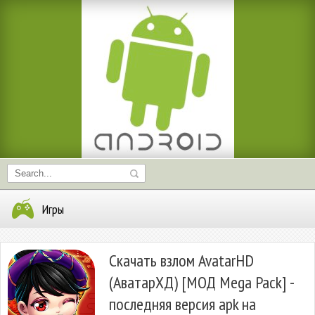
Игры
Скачать взлом AvatarHD
(АватарХД) [МОД Mega Pack] -
последняя версия apk на