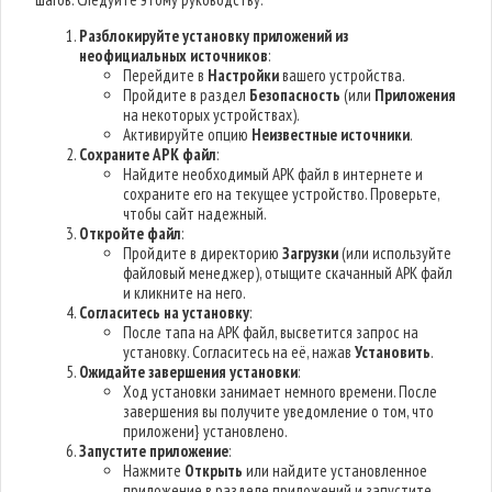
Разблокируйте установку приложений из
неофициальных источников
:
Перейдите в
Настройки
вашего устройства.
Пройдите в раздел
Безопасность
(или
Приложения
на некоторых устройствах).
Активируйте опцию
Неизвестные источники
.
Сохраните APK файл
:
Найдите необходимый APK файл в интернете и
сохраните его на текущее устройство. Проверьте,
чтобы сайт надежный.
Откройте файл
:
Пройдите в директорию
Загрузки
(или используйте
файловый менеджер), отыщите скачанный APK файл
и кликните на него.
Согласитесь на установку
:
После тапа на APK файл, высветится запрос на
установку. Согласитесь на её, нажав
Установить
.
Ожидайте завершения установки
:
Ход установки занимает немного времени. После
завершения вы получите уведомление о том, что
приложени} установлено.
Запустите приложение
:
Нажмите
Открыть
или найдите установленное
приложение в разделе приложений и запустите