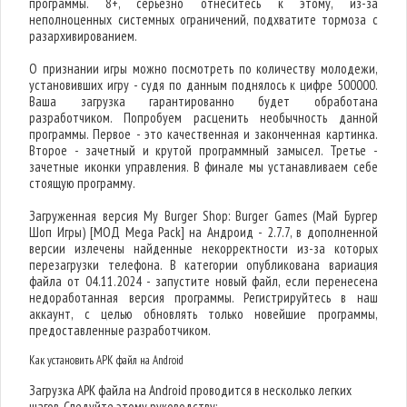
программы. 8+, серьезно отнеситесь к этому, из-за
неполноценных системных ограничений, подхватите тормоза с
разархивированием.
О признании игры можно посмотреть по количеству молодежи,
установивших игру - судя по данным поднялось к цифре 500000.
Ваша загрузка гарантированно будет обработана
разработчиком. Попробуем расценить необычность данной
программы. Первое - это качественная и законченная картинка.
Второе - зачетный и крутой программный замысел. Третье -
зачетные иконки управления. В финале мы устанавливаем себе
стоящую программу.
Загруженная версия My Burger Shop: Burger Games (Май Бургер
Шоп Игры) [МОД Mega Pack] на Андроид - 2.7.7, в дополненной
версии излечены найденные некорректности из-за которых
перезагрузки телефона. В категории опубликована вариация
файла от 04.11.2024 - запустите новый файл, если перенесена
недоработанная версия программы. Регистрируйтесь в наш
аккаунт, с целью обновлять только новейшие программы,
предоставленные разработчиком.
Как установить APK файл на Android
Загрузка APK файла на Android проводится в несколько легких
шагов. Следуйте этому руководству: