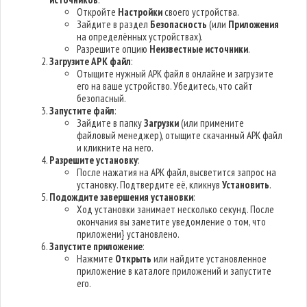
Откройте
Настройки
своего устройства.
Зайдите в раздел
Безопасность
(или
Приложения
на определённых устройствах).
Разрешите опцию
Неизвестные источники
.
Загрузите APK файл
:
Отыщите нужный APK файл в онлайне и загрузите
его на ваше устройство. Убедитесь, что сайт
безопасный.
Запустите файл
:
Зайдите в папку
Загрузки
(или примените
файловый менеджер), отыщите скачанный APK файл
и кликните на него.
Разрешите установку
:
После нажатия на APK файл, высветится запрос на
установку. Подтвердите её, кликнув
Установить
.
Подождите завершения установки
:
Ход установки занимает несколько секунд. После
окончания вы заметите уведомление о том, что
приложени} установлено.
Запустите приложение
:
Нажмите
Открыть
или найдите установленное
приложение в каталоге приложений и запустите
его.