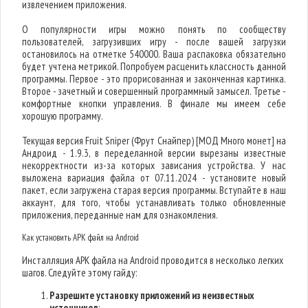
извлечением приложения.
О популярности игры можно понять по сообществу
пользователей, загрузивших игру - после вашей загрузки
остановилось на отметке 540000. Ваша распаковка обязательно
будет учтена метрикой. Попробуем расценить классность данной
программы. Первое - это прорисованная и законченная картинка.
Второе - зачетный и совершенный программный замысел. Третье -
комфортные кнопки управления. В финале мы имеем себе
хорошую программу.
Текущая версия Fruit Sniper (Фрут Снайпер) [МОД Много монет] на
Андроид - 1.9.3, в переделанной версии вырезаны известные
некорректности из-за которых зависания устройства. У нас
выложена вариация файла от 07.11.2024 - установите новый
пакет, если загружена старая версия программы. Вступайте в наш
аккаунт, для того, чтобы устанавливать только обновленные
приложения, переданные нам для ознакомления.
Как установить APK файл на Android
Инсталляция APK файла на Android проводится в несколько легких
шагов. Следуйте этому гайду:
Разрешите установку приложений из неизвестных
источников
: