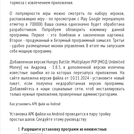
тормоза с извлечением приложения.
О популярности игры можно смотреть по набору игроков,
распаковавших игру - по просмотрам с Play Google перешагнуло
отметку в 700000. Ваша скачка однозначно будет обработана
разработчиком. Попробуем обговорить изюминку данной
программы. Первое - это бомбовая и законченная картинка.
Второе - продуманный и безумный программный замысел. Третье
- удобно размещенные иконки управления. В итоге мы запускаем
себе мощную программу.
Добавленная версия Hungry Battle: Multiplayer PVP [МОД Unlimited
Money] на Андроид - 1.8.3, в дополненной версии излечены
известные ошибки из-за которых перезапуск приложения. На
сайте выложена версия файла от 10.11.2024 - установите новый
пакет, если получена недоработанная версия программы.
Добавляйтесь в наши социальные сети, чтоб инсталлировать
только нужные приложения, проверенные администраторами.
Как установить APK файл на Android
Установка APK файла на Android проводится в пару-тройку
простых шагов. Следуйте этому руководству:
Разрешите установку программ из неизвестных