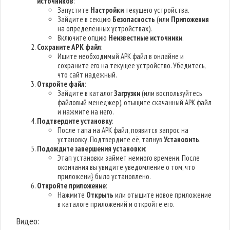
источников
:
Запустите
Настройки
текущего устройства.
Зайдите в секцию
Безопасность
(или
Приложения
на определённых устройствах).
Включите опцию
Неизвестные источники
.
Сохраните APK файл
:
Ищите необходимый APK файл в онлайне и
сохраните его на текущее устройство. Убедитесь,
что сайт надежный.
Откройте файл
:
Зайдите в каталог
Загрузки
(или воспользуйтесь
файловый менеджер), отыщите скачанный APK файл
и нажмите на него.
Подтвердите установку
:
После тапа на APK файл, появится запрос на
установку. Подтвердите её, тапнув
Установить
.
Подождите завершения установки
:
Этап установки займет немного времени. После
окончания вы увидите уведомление о том, что
приложени} было установлено.
Откройте приложение
:
Нажмите
Открыть
или отыщите новое приложение
в каталоге приложений и откройте его.
Видео: