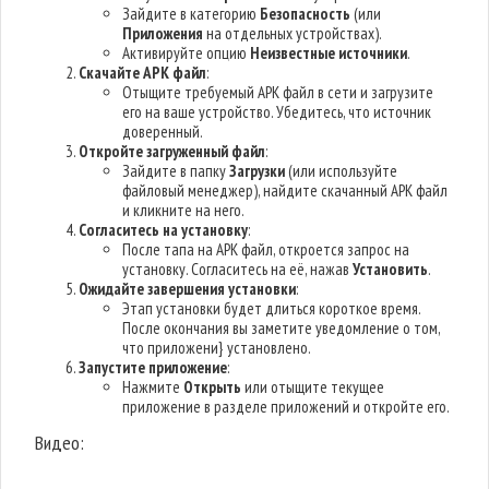
Зайдите в категорию
Безопасность
(или
Приложения
на отдельных устройствах).
Активируйте опцию
Неизвестные источники
.
Скачайте APK файл
:
Отыщите требуемый APK файл в сети и загрузите
его на ваше устройство. Убедитесь, что источник
доверенный.
Откройте загруженный файл
:
Зайдите в папку
Загрузки
(или используйте
файловый менеджер), найдите скачанный APK файл
и кликните на него.
Согласитесь на установку
:
После тапа на APK файл, откроется запрос на
установку. Согласитесь на её, нажав
Установить
.
Ожидайте завершения установки
:
Этап установки будет длиться короткое время.
После окончания вы заметите уведомление о том,
что приложени} установлено.
Запустите приложение
:
Нажмите
Открыть
или отыщите текущее
приложение в разделе приложений и откройте его.
Видео: