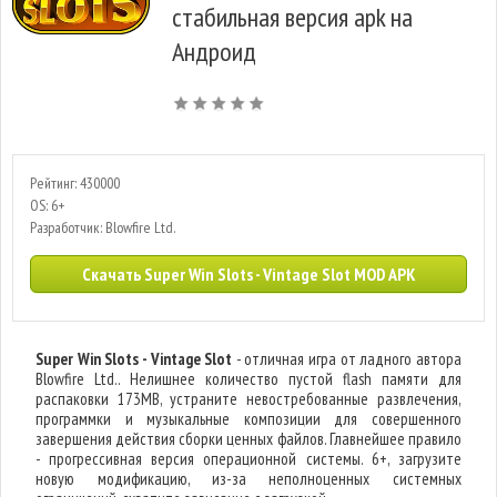
стабильная версия apk на
Андроид
Рейтинг: 430000
OS: 6+
Разработчик: Blowfire Ltd.
Скачать Super Win Slots - Vintage Slot MOD APK
Super Win Slots - Vintage Slot
- отличная игра от ладного автора
Blowfire Ltd.. Нелишнее количество пустой flash памяти для
распаковки 173MB, устраните невостребованные развлечения,
программки и музыкальные композиции для совершенного
завершения действия сборки ценных файлов. Главнейшее правило
- прогрессивная версия операционной системы. 6+, загрузите
новую модификацию, из-за неполноценных системных