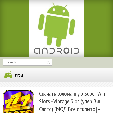
Игры
Скачать взломанную Super Win
Slots - Vintage Slot (упер Вин
Слотс) [МОД Все открыто] -