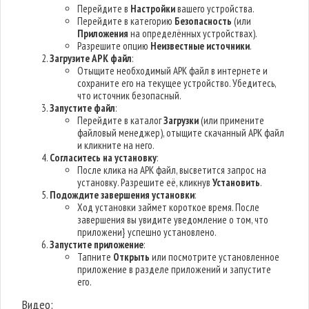
Перейдите в
Настройки
вашего устройства.
Перейдите в категорию
Безопасность
(или
Приложения
на определённых устройствах).
Разрешите опцию
Неизвестные источники
.
Загрузите APK файл
:
Отыщите необходимый APK файл в интернете и
сохраните его на текущее устройство. Убедитесь,
что источник безопасный.
Запустите файл
:
Перейдите в каталог
Загрузки
(или примените
файловый менеджер), отыщите скачанный APK файл
и кликните на него.
Согласитесь на установку
:
После клика на APK файл, высветится запрос на
установку. Разрешите её, кликнув
Установить
.
Подождите завершения установки
:
Ход установки займет короткое время. После
завершения вы увидите уведомление о том, что
приложени} успешно установлено.
Запустите приложение
:
Тапните
Открыть
или посмотрите установленное
приложение в разделе приложений и запустите
его.
Видео: