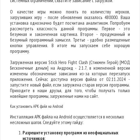
системных ограничений, схватите зависание с загрузкой.
О качестве игры можно понять по количеству игроков,
загрузивших игру - после обновления оказалось 480000. Ваша
установка однозначно будет посчитана аналитиком. Попробуем
рассмотреть классность данной программы. Первое - это
безумная и законченная картинка. Второе - продуманный и
безумный программный замысел. Третье - удобно размещенные
кнопки управления. В итоге мы запускаем себе хорошую
программу.
Загруженная версия Stick Hero Fight Clash (Стикмен Герой) [МОД
Бесконечные деньги] на Андроид - 2.1.7, в измененной версии
изменены обозначенные зависания из-за которых перезапуск
приложения. Сейчас доступна версия файла от 02.11.2024 -
запустите новый файл, если загружена старая версия программы.
Приходите в наши друзья, для того, чтобы получать только
новейшие программы, загруженные нами на сайт.
Как установить APK файл на Android
Инсталляция APK файла на Android осуществляется в несколько
несложных шагов. Следуйте этому гайду:
Разрешите установку программ из неофициальных
источников
: