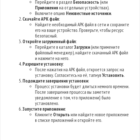
Перейдите в раздел
Безопасность
(или
Приложения
на отдельных устройствах).
Включите опцию
Неизвестные источники
.
Скачайте APK файл
:
Найдите необходимый APK файл в сети и сохраните
его на ваше устройство. Проверьте, чтобы ресурс
безопасный.
Откройте загруженный файл
:
Перейдите в каталог
Загрузки
(или примените
файловый менеджер), найдите скачанный APK файл
и нажмите на него.
Разрешите установку
:
После нажатия на APK файл, откроется запрос на
установку. Согласитесь на её, тапнув
Установить
.
Подождите завершения установки
:
Процесс установки будет длиться немного времени.
После завершения процесса вы заметите
уведомление о том, что приложени} было
установлено.
Запустите приложение
:
Кликните
Открыть
или найдите новое приложение
в списке приложений и откройте его.