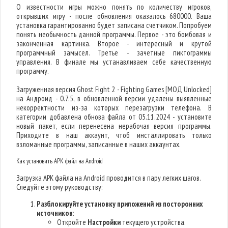
О известности игры можно понять по количеству игроков,
открывших игру - после обновления оказалось 680000. Ваша
установка гарантированно будет записана счетчиком. Попробуем
понять необычность данной программы. Первое - это бомбовая и
законченная картинка. Второе - интересный и крутой
программный замысел. Третье - зачетные пиктограммы
управления. В финале мы устанавливаем себе качественную
программу.
Загруженная версия Ghost Fight 2 - Fighting Games [МОД Unlocked]
на Андроид - 0.7.5, в обновленной версии удалены выявленные
некорректности из-за которых перезагрузки телефона. В
категории добавлена обнова файла от 05.11.2024 - установите
новый пакет, если перенесена нерабочая версия программы.
Приходите в наш аккаунт, чтоб инсталлировать только
взломанные программы, записанные в наших аккаунтах.
Как установить APK файл на Android
Загрузка APK файла на Android проводится в пару легких шагов.
Следуйте этому руководству:
Разблокируйте установку приложений из посторонних
источников
:
Откройте
Настройки
текущего устройства.