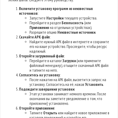
Включите установку программ из неизвестных
источников
:
Запустите
Настройки
текущего устройства.
Перейдите в раздел
Безопасность
(или
Приложения
на отдельных устройствах).
Разрешите опцию
Неизвестные источники
.
Скачайте APK файл
:
Найдите нужный APK файл в интернете и сохраните
его на ваше устройство. Проследите, чтобы ресурс
надежный.
Откройте загруженный файл
:
Перейдите в каталог
Загрузки
(или примените
файловый менеджер), отыщите скачанный APK файл
и тапните на него.
Согласитесь на установку
:
После нажатия на APK файл, высветится запрос на
установку. Согласитесь на её, нажав
Установить
.
Подождите завершения установки
:
Этап установки занимает немного времени. После
окончания вы заметите уведомление о том, что
приложени} установлено.
Откройте приложение
:
Тапните
Открыть
или найдите новое приложение в
каталоге приложений и откройте его.