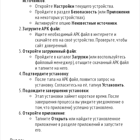
источников
:
Откройте
Настройки
текущего устройства.
Пройдите в раздел
Безопасность
(или
Приложения
на некоторых устройствах).
Активируйте опцию
Неизвестные источники
.
Загрузите APK файл
:
Ищите необходимый APK файл в интернете и
скачайте его на своё устройство. Проверьте, чтобы
сайт доверенный.
Откройте загруженный файл
:
Пройдите в каталог
Загрузки
(или воспользуйтесь
файловый менеджер), отыщите скачанный APK файл
и тапните на него.
Подтвердите установку
:
После тапа на APK файл, появится запрос на
установку. Согласитесь на её, тапнув
Установить
.
Подождите завершения установки
:
Этап установки займет короткое время. После
завершения процесса вы увидите уведомление о
том, что приложени} успешно установлено.
Откройте приложение
:
Тапните
Открыть
или найдите установленное
приложение в разделе приложений и запустите
его.