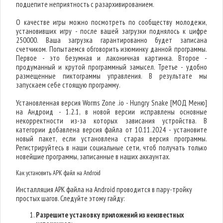
подцепите неприятность с разархивированием.
О качестве игры можно посмотреть по сообществу молодежи,
установивших игру - после вашей загрузки поднялось к цифре
250000. Ваша загрузка гарантированно будет записана
счетчиком. Попытаемся обговорить изюминку данной программы.
Первое - это безумная и лаконичная картинка. Второе -
продуманный и крутой программный замысел. Третье - удобно
размещенные пиктограммы управления. В результате мы
запускаем себе стоящую программу.
Установленная версия Worms Zone .io - Hungry Snake [МОД Меню]
на Андроид - 1.2.1, в новой версии исправлены основные
некорректности из-за которых зависания устройства. В
категории добавлена версия файла от 10.11.2024 - установите
новый пакет, если установлена старая версия программы.
Регистрируйтесь в наши социальные сети, чтоб получать только
новейшие программы, записанные в наших аккаунтах.
Как установить APK файл на Android
Инсталляция APK файла на Android проводится в пару-тройку
простых шагов. Следуйте этому гайду:
Разрешите установку приложений из неизвестных