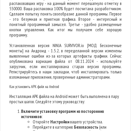
распаковавших игру - на данный момент перешагнуло отметку в
550000. Ваша распаковка 100% будет посчитана разработчиком.
Сделаем попытку понять своеобразие данной программы. Первое
- это безумная и приятная графика. Второе - интересный и
понятный программный замысел. Третье - удобно размещенные
кнопки управления. Как итог мы получаем себе хорошую
программу.
Установленная версия NINJA SURVIVOR.io [МОД Бесконечные
монеты] на Андроид - 1.5.2, в переделанной версии изменены
выявленные ошибки из-за которых артефакты графики. Сейчас
опубликована вариация файла от 08.11.2024 - используйте
загрузчик, если инсталлирована старая версия программы.
Регистрируйтесь в наши закладки, чтоб инсталлировать только
взломанные приложения, проверенные администраторами.
Как установить APK файл на Android
Инсталляция APK файла на Android может быть выполнена в пару
простых шагов. Следуйте этому руководству:
Включите установку программ из посторонних
источников
:
Откройте
Настройки
вашего устройства.
Перейдите в категорию
Безопасность
(или