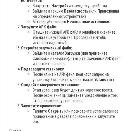
источников
:
Запустите
Настройки
текущего устройства.
Зайдите в секцию
Безопасность
(или
Приложения
на определённых устройствах).
Активируйте опцию
Неизвестные источники
.
Загрузите APK файл
:
Отыщите нужный APK файл в онлайне и скачайте
его на ваше устройство. Проследите, чтобы
источник надежный.
Откройте загруженный файл
:
Зайдите в каталог
Загрузки
(или примените
файловый менеджер), отыщите скачанный APK файл
и кликните на него.
Подтвердите установку
:
После клика на APK файл, появится запрос на
установку. Согласитесь на её, нажав
Установить
.
Ожидайте завершения установки
:
Этап установки будет длиться короткое время.
После окончания вы заметите уведомление о том,
что приложени} установлено.
Запустите приложение
:
Тапните
Открыть
или посмотрите установленное
приложение в разделе приложений и запустите
его.