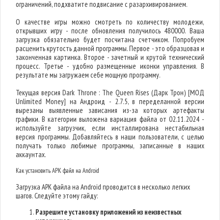
ограничений, подхватите подвисание с разархивированием.
О качестве игры можно смотреть по количеству молодежи,
открывших игру - после обновления получилось 480000. Ваша
загрузка обязательно будет посчитана счетчиком. Попробуем
расценить крутость данной программы. Первое - это образцовая и
законченная картинка. Второе - зачетный и крутой технический
процесс. Третье - удобно размещенные иконки управления. В
результате мы загружаем себе мощную программу.
Текущая версия Dark Throne : The Queen Rises (Дарк Трон) [МОД
Unlimited Money] на Андроид - 2.7.5, в переделанной версии
вырезаны выявленные зависания из-за которых артефакты
графики. В категории выложена вариация файла от 02.11.2024 -
используйте загрузчик, если инсталлирована нестабильная
версия программы. Добавляйтесь в наши пользователи, с целью
получать только любимые программы, записанные в наших
аккаунтах.
Как установить APK файл на Android
Загрузка APK файла на Android проводится в несколько легких
шагов. Следуйте этому гайду:
Разрешите установку приложений из неизвестных