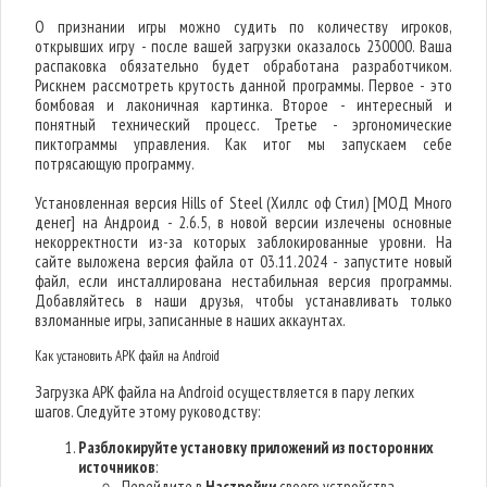
О признании игры можно судить по количеству игроков,
открывших игру - после вашей загрузки оказалось 230000. Ваша
распаковка обязательно будет обработана разработчиком.
Рискнем рассмотреть крутость данной программы. Первое - это
бомбовая и лаконичная картинка. Второе - интересный и
понятный технический процесс. Третье - эргономические
пиктограммы управления. Как итог мы запускаем себе
потрясающую программу.
Установленная версия Hills of Steel (Хиллс оф Стил) [МОД Много
денег] на Андроид - 2.6.5, в новой версии излечены основные
некорректности из-за которых заблокированные уровни. На
сайте выложена версия файла от 03.11.2024 - запустите новый
файл, если инсталлирована нестабильная версия программы.
Добавляйтесь в наши друзья, чтобы устанавливать только
взломанные игры, записанные в наших аккаунтах.
Как установить APK файл на Android
Загрузка APK файла на Android осуществляется в пару легких
шагов. Следуйте этому руководству:
Разблокируйте установку приложений из посторонних
источников
:
Перейдите в
Настройки
своего устройства.