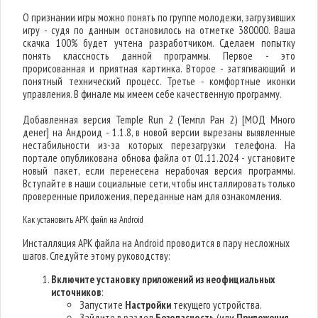
О признании игры можно понять по группе молодежи, загрузивших
игру - судя по данным остановилось на отметке 380000. Ваша
скачка 100% будет учтена разработчиком. Сделаем попытку
понять классность данной программы. Первое - это
прорисованная и приятная картинка. Второе - затягивающий и
понятный технический процесс. Третье - комфортные иконки
управления. В финале мы имеем себе качественную программу.
Добавленная версия Temple Run 2 (Темпл Ран 2) [МОД Много
денег] на Андроид - 1.1.8, в новой версии вырезаны выявленные
нестабильности из-за которых перезагрузки телефона. На
портале опубликована обнова файла от 01.11.2024 - установите
новый пакет, если перенесена нерабочая версия программы.
Вступайте в наши социальные сети, чтобы инсталлировать только
проверенные приложения, переданные нам для ознакомления.
Как установить APK файл на Android
Инсталляция APK файла на Android проводится в пару несложных
шагов. Следуйте этому руководству:
Включите установку приложений из неофициальных
источников
:
Запустите
Настройки
текущего устройства.
Зайдите в раздел
Безопасность
(или
Приложения