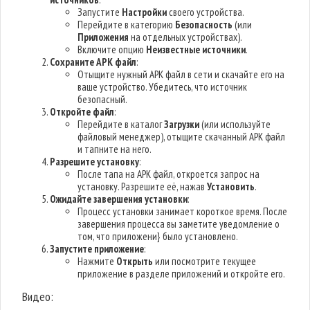
Запустите
Настройки
своего устройства.
Перейдите в категорию
Безопасность
(или
Приложения
на отдельных устройствах).
Включите опцию
Неизвестные источники
.
Сохраните APK файл
:
Отыщите нужный APK файл в сети и скачайте его на
ваше устройство. Убедитесь, что источник
безопасный.
Откройте файл
:
Перейдите в каталог
Загрузки
(или используйте
файловый менеджер), отыщите скачанный APK файл
и тапните на него.
Разрешите установку
:
После тапа на APK файл, откроется запрос на
установку. Разрешите её, нажав
Установить
.
Ожидайте завершения установки
:
Процесс установки занимает короткое время. После
завершения процесса вы заметите уведомление о
том, что приложени} было установлено.
Запустите приложение
:
Нажмите
Открыть
или посмотрите текущее
приложение в разделе приложений и откройте его.
Видео: