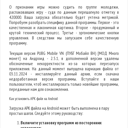
О признании игры можно судить по группе молодежи,
распаковавших игру - судя по данным перешагнуло отметку в
420000. Ваша загрузка обязательно будет учтена метрикой.
Попробуем разобрать специфику данной программы. Первое - это
качественная и лаконичная картинка. Второе - продуманный и
крутой технический процесс. Третье - эргономические кнопки
управления. В следствии мы запускаем себе качественную
программу.
Текущая версия PUBG Mobile VN (ПУБГ Мобайл ВН) [МОД Много
монет] на Андроид - 2.5.1, в дополненной версии удалены
обозначенные некорректности из-за которых перезапуск
приложения. На данный момент выпущена вариация файла от
03.11.2024 - инсталлируйте данный архив, если скачана
недоработанная версия программы. Вступайте в наши
пользователи, чтоб инсталлировать только новейшие программы,
переданные нам для ознакомления.
Как установить APK файл на Android
Загрузка APK файла на Android может быть выполнена в пару
простых шагов. Следуйте этому руководству:
Включите установку программ из посторонних
источников
: