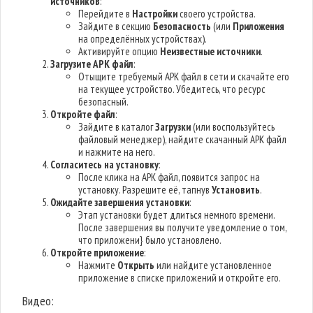
источников
:
Перейдите в
Настройки
своего устройства.
Зайдите в секцию
Безопасность
(или
Приложения
на определённых устройствах).
Активируйте опцию
Неизвестные источники
.
Загрузите APK файл
:
Отыщите требуемый APK файл в сети и скачайте его
на текущее устройство. Убедитесь, что ресурс
безопасный.
Откройте файл
:
Зайдите в каталог
Загрузки
(или воспользуйтесь
файловый менеджер), найдите скачанный APK файл
и нажмите на него.
Согласитесь на установку
:
После клика на APK файл, появится запрос на
установку. Разрешите её, тапнув
Установить
.
Ожидайте завершения установки
:
Этап установки будет длиться немного времени.
После завершения вы получите уведомление о том,
что приложени} было установлено.
Откройте приложение
:
Нажмите
Открыть
или найдите установленное
приложение в списке приложений и откройте его.
Видео: