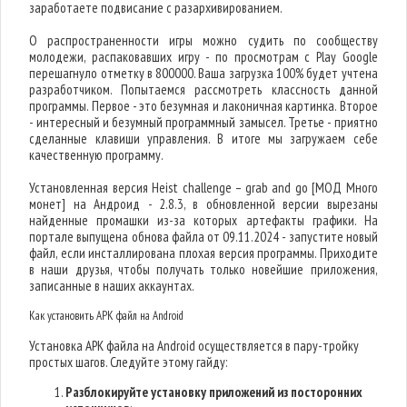
заработаете подвисание с разархивированием.
О распространенности игры можно судить по сообществу
молодежи, распаковавших игру - по просмотрам с Play Google
перешагнуло отметку в 800000. Ваша загрузка 100% будет учтена
разработчиком. Попытаемся рассмотреть классность данной
программы. Первое - это безумная и лаконичная картинка. Второе
- интересный и безумный программный замысел. Третье - приятно
сделанные клавиши управления. В итоге мы загружаем себе
качественную программу.
Установленная версия Heist challenge – grab and go [МОД Много
монет] на Андроид - 2.8.3, в обновленной версии вырезаны
найденные промашки из-за которых артефакты графики. На
портале выпущена обнова файла от 09.11.2024 - запустите новый
файл, если инсталлирована плохая версия программы. Приходите
в наши друзья, чтобы получать только новейшие приложения,
записанные в наших аккаунтах.
Как установить APK файл на Android
Установка APK файла на Android осуществляется в пару-тройку
простых шагов. Следуйте этому гайду:
Разблокируйте установку приложений из посторонних