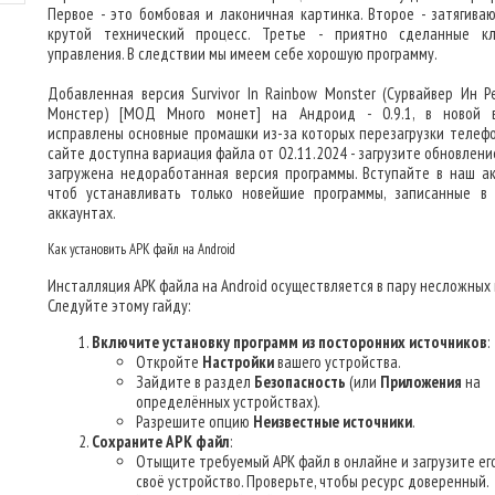
Первое - это бомбовая и лаконичная картинка. Второе - затягива
крутой технический процесс. Третье - приятно сделанные к
управления. В следствии мы имеем себе хорошую программу.
Добавленная версия Survivor In Rainbow Monster (Сурвайвер Ин Р
Монстер) [МОД Много монет] на Андроид - 0.9.1, в новой 
исправлены основные промашки из-за которых перезагрузки телефо
сайте доступна вариация файла от 02.11.2024 - загрузите обновлени
загружена недоработанная версия программы. Вступайте в наш ак
чтоб устанавливать только новейшие программы, записанные в
аккаунтах.
Как установить APK файл на Android
Инсталляция APK файла на Android осуществляется в пару несложных 
Следуйте этому гайду:
Включите установку программ из посторонних источников
:
Откройте
Настройки
вашего устройства.
Зайдите в раздел
Безопасность
(или
Приложения
на
определённых устройствах).
Разрешите опцию
Неизвестные источники
.
Сохраните APK файл
:
Отыщите требуемый APK файл в онлайне и загрузите ег
своё устройство. Проверьте, чтобы ресурс доверенный.