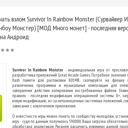
чать взлом Survivor In Rainbow Monster (Сурвайвер 
нбоу Монстер) [МОД Много монет] - последняя вер
 на Андроид
Survivor In Rainbow Monster
- индивидуальная игра от прославл
разработчика приложений Great Arcade Games. Потребное значение 
flash памяти для распаковки 801MB, скопируйте на флешку 
развлечения, программки и музыкальные композиции для очев
завершения действия копирования востребованных файлов. Глав
правило - последняя модификация операционной системы. 8+, заг
новую модификацию, из-за неполноценных системных положений, сх
зависание с извлечением приложения.
О известности игры можно понять по сообществу молодежи, устано
игру - судя по данным получилось 590000. Ваша загрузка обязательн
обработана аналитиком. Рискнем расценить изюминку данной прог