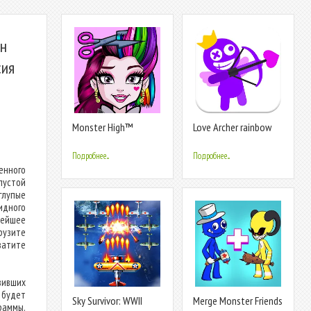
Ин
сия
Monster High™
Love Archer rainbow
Beauty Salon
monster
Подробнее...
Подробнее...
енного
пустой
глупые
идного
нейшее
рузите
ватите
вивших
о будет
Sky Survivor: WWII
Merge Monster Friends
раммы.