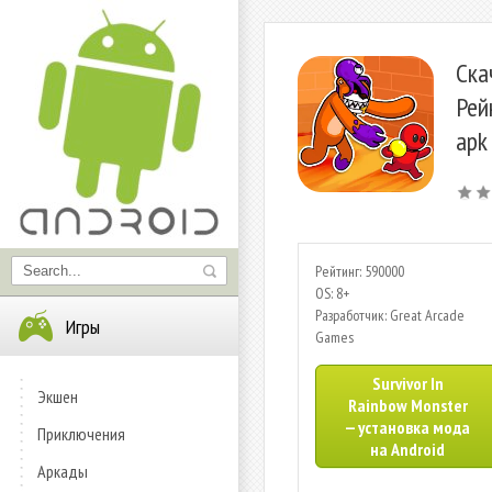
Ска
Рей
apk
Рейтинг: 590000
OS: 8+
Разработчик: Great Arcade
Игры
Games
Survivor In
Экшен
Rainbow Monster
— установка мода
Приключения
на Android
Аркады