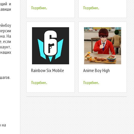
Aircraft Sh
ющий и
Подробнее...
Подробнее...
лавиши
ейнбоу
версии
на. На
е, если
каунт,
 наших
Rainbow Six Mobile
Anime Boy High
School Life 3d
шагов.
Подробнее...
Подробнее...
о на