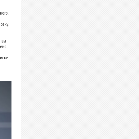
него.
овку.
я вы
ено.
иске