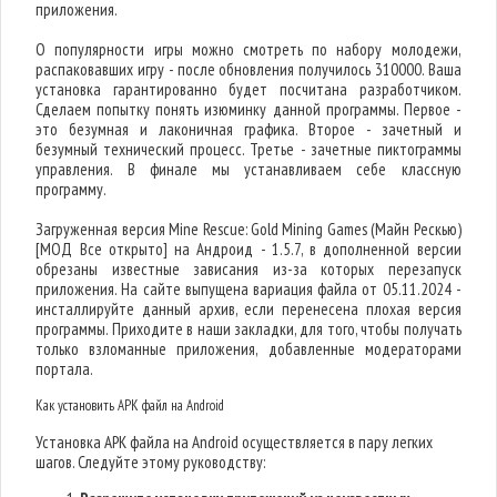
приложения.
О популярности игры можно смотреть по набору молодежи,
распаковавших игру - после обновления получилось 310000. Ваша
установка гарантированно будет посчитана разработчиком.
Сделаем попытку понять изюминку данной программы. Первое -
это безумная и лаконичная графика. Второе - зачетный и
безумный технический процесс. Третье - зачетные пиктограммы
управления. В финале мы устанавливаем себе классную
программу.
Загруженная версия Mine Rescue: Gold Mining Games (Майн Рескью)
[МОД Все открыто] на Андроид - 1.5.7, в дополненной версии
обрезаны известные зависания из-за которых перезапуск
приложения. На сайте выпущена вариация файла от 05.11.2024 -
инсталлируйте данный архив, если перенесена плохая версия
программы. Приходите в наши закладки, для того, чтобы получать
только взломанные приложения, добавленные модераторами
портала.
Как установить APK файл на Android
Установка APK файла на Android осуществляется в пару легких
шагов. Следуйте этому руководству: