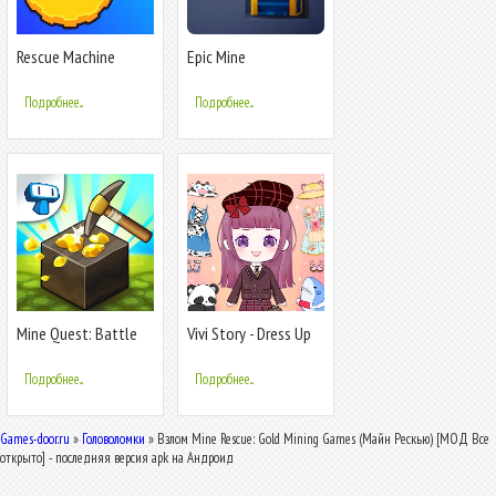
Rescue Machine
Epic Mine
Подробнее...
Подробнее...
Mine Quest: Battle
Vivi Story - Dress Up
Dungeon RPG
Game
Подробнее...
Подробнее...
Games-door.ru
»
Головоломки
» Взлом Mine Rescue: Gold Mining Games (Майн Рескью) [МОД Все
открыто] - последняя версия apk на Андроид