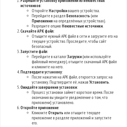
Разрешите установку приложений из неизвестных
источников
:
Откройте
Настройки
вашего устройства.
Перейдите в раздел
Безопасность
(или
Приложения
на определённых устройствах).
Разрешите опцию
Неизвестные источники
.
Скачайте APK файл
:
Отыщите нужный APK файл в сети и загрузите его на
текущее устройство. Проследите, чтобы сайт
безопасный.
Запустите файл
:
Перейдите в каталог
Загрузки
(или используйте
файловый менеджер), отыщите скачанный APK файл
и кликните на него.
Подтвердите установку
:
После нажатия на APK файл, откроется запрос на
установку. Подтвердите её, нажав
Установить
.
Ожидайте завершения установки
:
Процесс установки займет короткое время. После
окончания вы увидите уведомление о том, что
приложени} установлено.
Откройте приложение
:
Кликните
Открыть
или отыщите текущее
приложение в разделе приложений и запустите
его.