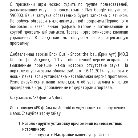
О признании игры можно судить по группе пользователей,
распаковавших игру - по просмотрам с Play Google получилось
590000. Ваша загрузка обязательно будет записана счетчиком.
Попробуем обговорить изюминку данной программы. Первое - это
бомбовая и завершенная графика. Второе - затягивающий и
крутой программный замысел. Третье - эргономические клавиши
управления. В следствии мы получаем себе потрясающую
программу.
Добавленная версия Brick Out - Shoot the ball (Брик Аут) [МОД
Unlocked] на Андроид - 1.1.2, в обновленной версии исправлены
выявленные промашки из-за которых отсутствие звука. На
портале опубликована обнова файла от 05.11.2024 - установите
новый пакет, если установлена нестабильная версия программы.
Регистрируйтесь в наши закладки, чтоб устанавливать только
проверенные игры, добавленные модераторами портала.
Как установить APK файл на Android
Инсталляция APK файла на Android осуществляется в пару легких
шагов. Следуйте этому гайду:
Разблокируйте установку приложений из неизвестных
источников
:
Запустите
Настройки
вашего устройства.