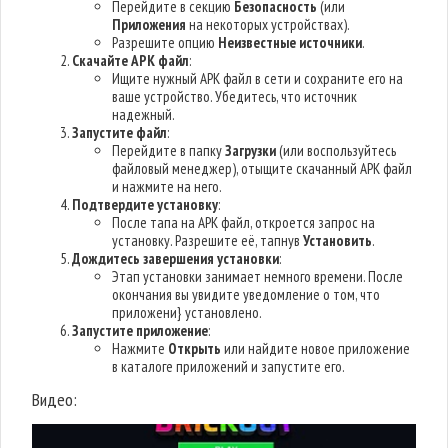
Перейдите в секцию
Безопасность
(или
Приложения
на некоторых устройствах).
Разрешите опцию
Неизвестные источники
.
Скачайте APK файл
:
Ищите нужный APK файл в сети и сохраните его на
ваше устройство. Убедитесь, что источник
надежный.
Запустите файл
:
Перейдите в папку
Загрузки
(или воспользуйтесь
файловый менеджер), отыщите скачанный APK файл
и нажмите на него.
Подтвердите установку
:
После тапа на APK файл, откроется запрос на
установку. Разрешите её, тапнув
Установить
.
Дождитесь завершения установки
:
Этап установки занимает немного времени. После
окончания вы увидите уведомление о том, что
приложени} установлено.
Запустите приложение
:
Нажмите
Открыть
или найдите новое приложение
в каталоге приложений и запустите его.
Видео: