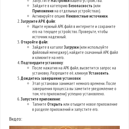
Запустите
Настройки
вашего устройства.
Зайдите в категорию
Безопасность
(или
Приложения
на отдельных устройствах).
Активируйте опцию
Неизвестные источники
.
Загрузите APK файл
:
Ищите нужный APK файл в интернете и сохраните
его на текущее устройство. Проверьте, чтобы
источник надежный.
Откройте файл
:
Зайдите в каталог
Загрузки
(или используйте
файловый менеджер), найдите скачанный APK файл
и кликните на него.
Подтвердите установку
:
После нажатия на APK файл, высветится запрос на
установку. Разрешите её, кликнув
Установить
.
Дождитесь завершения установки
:
Этап установки занимает немного времени. После
завершения процесса вы заметите уведомление о
том, что приложени} успешно установлено.
Запустите приложение
:
Тапните
Открыть
или отыщите новое приложение
в разделе приложений и запустите его.
Видео: