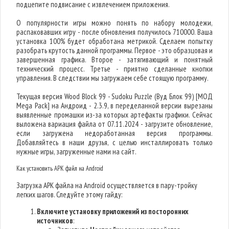
подцепите подвисание с извлечением приложения.
О популярности игры можно понять по набору молодежи,
распаковавших игру - после обновления получилось 710000. Ваша
установка 100% будет обработана метрикой. Сделаем попытку
разобрать крутость данной программы. Первое - это образцовая и
завершенная графика. Второе - затягивающий и понятный
технический процесс. Третье - приятно сделанные кнопки
управления. В следствии мы загружаем себе стоящую программу.
Текущая версия Wood Block 99 - Sudoku Puzzle (Вуд Блок 99) [МОД
Mega Pack] на Андроид - 2.3.9, в переделанной версии вырезаны
выявленные промашки из-за которых артефакты графики. Сейчас
выложена вариация файла от 07.11.2024 - загрузите обновление,
если загружена недоработанная версия программы.
Добавляйтесь в наши друзья, с целью инсталлировать только
нужные игры, загруженные нами на сайт.
Как установить APK файл на Android
Загрузка APK файла на Android осуществляется в пару-тройку
легких шагов. Следуйте этому гайду:
Включите установку приложений из посторонних
источников
: