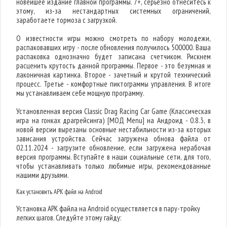
новейшее издание главной программы. 7+, серьезно отнеситесь к
этому, из-за нестандартных системных ограничений,
заработаете тормоза с загрузкой.
О известности игры можно смотреть по набору молодежи,
распаковавших игру - после обновления получилось 500000. Ваша
распаковка однозначно будет записана счетчиком. Рискнем
расценить крутость данной программы. Первое - это безумная и
лаконичная картинка. Второе - зачетный и крутой технический
процесс. Третье - комфортные пиктограммы управления. В итоге
мы устанавливаем себе мощную программу.
Установленная версия Classic Drag Racing Car Game (Классическая
игра на гонках драгрейсинга) [МОД Menu] на Андроид - 0.8.3, в
новой версии вырезаны основные нестабильности из-за которых
зависания устройства. Сейчас загружена обнова файла от
02.11.2024 - загрузите обновление, если загружена нерабочая
версия программы. Вступайте в наши социальные сети, для того,
чтобы устанавливать только любимые игры, рекомендованные
нашими друзьями.
Как установить APK файл на Android
Установка APK файла на Android осуществляется в пару-тройку
легких шагов. Следуйте этому гайду: