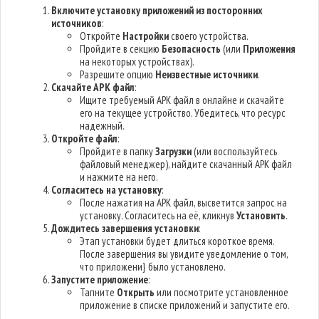
Включите установку приложений из посторонних
источников
:
Откройте
Настройки
своего устройства.
Пройдите в секцию
Безопасность
(или
Приложения
на некоторых устройствах).
Разрешите опцию
Неизвестные источники
.
Скачайте APK файл
:
Ищите требуемый APK файл в онлайне и скачайте
его на текущее устройство. Убедитесь, что ресурс
надежный.
Откройте файл
:
Пройдите в папку
Загрузки
(или воспользуйтесь
файловый менеджер), найдите скачанный APK файл
и нажмите на него.
Согласитесь на установку
:
После нажатия на APK файл, высветится запрос на
установку. Согласитесь на её, кликнув
Установить
.
Дождитесь завершения установки
:
Этап установки будет длиться короткое время.
После завершения вы увидите уведомление о том,
что приложени} было установлено.
Запустите приложение
:
Тапните
Открыть
или посмотрите установленное
приложение в списке приложений и запустите его.