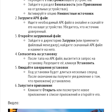
Зайдите в раздел
Безопасность
(или
Приложения
на отдельных устройствах).
Активируйте опцию
Неизвестные источники
.
Загрузите APK файл
:
Ищите необходимый APK файл в онлайне и скачайте
его на ваше устройство. Убедитесь, что источник
доверенный.
Откройте загруженный файл
:
Зайдите в директорию
Загрузки
(или примените
файловый менеджер), найдите скачанный APK файл
и нажмите на него.
Согласитесь на установку
:
После тапа на APK файл, высветится запрос на
установку. Разрешите её, кликнув
Установить
.
Ожидайте завершения установки
:
Ход установки будет длиться несколько секунд.
После окончания вы получите уведомление о том,
что приложени} установлено.
Запустите приложение
:
Кликните
Открыть
или посмотрите новое
приложение в списке приложений и откройте его.
Видео: