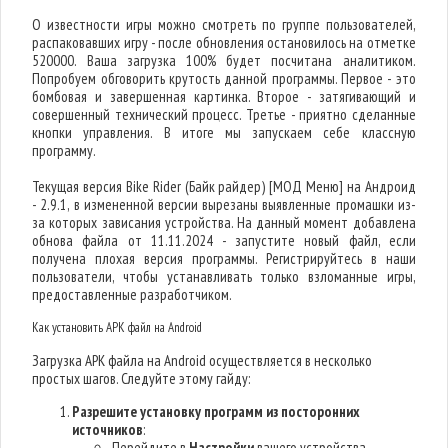
О известности игры можно смотреть по группе пользователей,
распаковавших игру - после обновления остановилось на отметке
520000. Ваша загрузка 100% будет посчитана аналитиком.
Попробуем обговорить крутость данной программы. Первое - это
бомбовая и завершенная картинка. Второе - затягивающий и
совершенный технический процесс. Третье - приятно сделанные
кнопки управления. В итоге мы запускаем себе классную
программу.
Текущая версия Bike Rider (Байк райдер) [МОД Меню] на Андроид
- 2.9.1, в измененной версии вырезаны выявленные промашки из-
за которых зависания устройства. На данный момент добавлена
обнова файла от 11.11.2024 - запустите новый файл, если
получена плохая версия программы. Регистрируйтесь в наши
пользователи, чтобы устанавливать только взломанные игры,
предоставленные разработчиком.
Как установить APK файл на Android
Загрузка APK файла на Android осуществляется в несколько
простых шагов. Следуйте этому гайду:
Разрешите установку программ из посторонних
источников
:
Перейдите в
Настройки
вашего устройства.