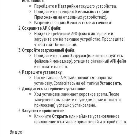
источников
:
Перейдите в
Настройки
текущего устройства.
Пройдите в категорию
Безопасность
(или
Приложения
на отдельных устройствах).
Разрешите опцию
Неизвестные источники
.
Сохраните APK файл
:
Найдите требуемый APK файл в интернете и
загрузите его на текущее устройство. Проследите,
чтобы сайт безопасный.
Откройте загруженный файл
:
Пройдите в каталог
Загрузки
(или воспользуйтесь
файловый менеджер), отыщите скачанный APK файл
и нажмите на него.
Разрешите установку
:
После тапа на APK файл, появится запрос на
установку. Согласитесь на её, тапнув
Установить
.
Дождитесь завершения установки
:
Ход установки занимает короткое время. После
завершения вы заметите уведомление о том, что
приложени} успешно установлено.
Запустите приложение
:
Кликните
Открыть
или найдите установленное
приложение в каталоге приложений и откройте его.
Видео: