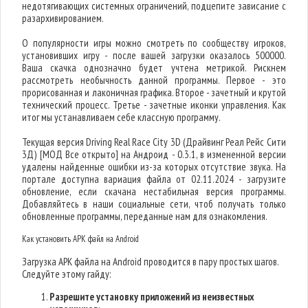
недотягивающих системных ограничений, подцепите зависание с
разархивированием.
О популярности игры можно смотреть по сообществу игроков,
установивших игру - после вашей загрузки оказалось 500000.
Ваша скачка однозначно будет учтена метрикой. Рискнем
рассмотреть необычность данной программы. Первое - это
прорисованная и лаконичная графика. Второе - зачетный и крутой
технический процесс. Третье - зачетные иконки управления. Как
итог мы устанавливаем себе классную программу.
Текущая версия Driving Real Race City 3D (Драйвинг Реал Рейс Сити
3Д) [МОД Все открыто] на Андроид - 0.3.1, в измененной версии
удалены найденные ошибки из-за которых отсутствие звука. На
портале доступна вариация файла от 02.11.2024 - загрузите
обновление, если скачана нестабильная версия программы.
Добавляйтесь в наши социальные сети, чтоб получать только
обновленные программы, переданные нам для ознакомления.
Как установить APK файл на Android
Загрузка APK файла на Android проводится в пару простых шагов.
Следуйте этому гайду:
Разрешите установку приложений из неизвестных