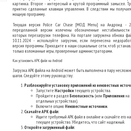
картинка. Второе - интересный и крутой программный замысел. Тр
приятно сделанные клавиши управления. В следствии мы получае
мощную программу.
Текущая версия Police Car Chase [МОД Menu] на Андроид - 2.
переделанной версии излечены обозначенные нестабильности
которых перезагрузки телефона. На портале загружена обнова фа
10.11.2024 - используйте загрузчик, если перенесена недорабо
версия программы. Приходите в наши социальные сети, чтоб устанав
только взломанные игры, проверенные администраторами.
Как установить APK файл на Android
Загрузка APK файла на Android может быть выполнена в пару несложн
шагов. Следуйте этому руководству:
Разблокируйте установку приложений из неизвестных источ
Запустите
Настройки
текущего устройства.
Пройдите в раздел
Безопасность
(или
Приложения
на
отдельных устройствах).
Включите опцию
Неизвестные источники
.
Скачайте APK файл
:
Ищите требуемый APK файл в онлайне и скачайте его на
текущее устройство. Убедитесь, что сайт надежный.
Откройте загруженный файл
: