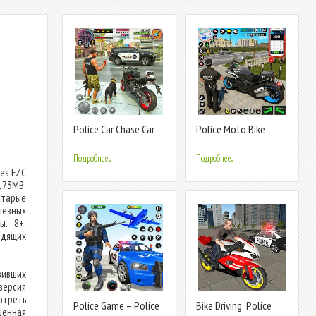
Police Car Chase Car
Police Moto Bike
Games
Chase Crime
Подробнее...
Подробнее...
es FZC
173MB,
старые
лезных
ы. 8+,
одящих
зивших
версия
отреть
Police Game – Police
Bike Driving: Police
шенная