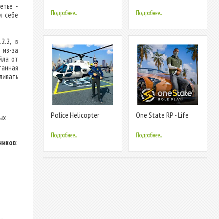
Car Game
Chase
етье -
Подробнее...
Подробнее...
м себе
2.2, в
 из-за
йла от
танная
ливать
Police Helicopter
One State RP - Life
ых
Chase Game
Simulator
Подробнее...
Подробнее...
ников
: