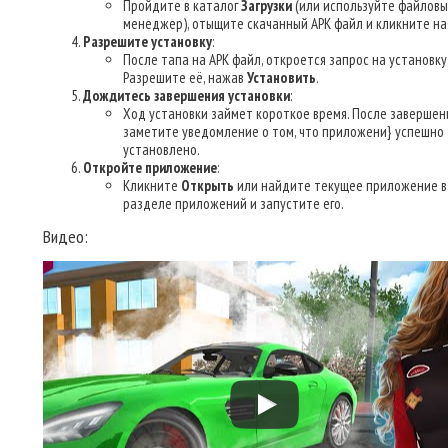
Пройдите в каталог
Загрузки
(или используйте файлов
менеджер), отыщите скачанный APK файл и кликните на 
Разрешите установку
:
После тапа на APK файл, откроется запрос на установку
Разрешите её, нажав
Установить
.
Дождитесь завершения установки
:
Ход установки займет короткое время. После завершен
заметите уведомление о том, что приложени} успешно
установлено.
Откройте приложение
:
Кликните
Открыть
или найдите текущее приложение в
разделе приложений и запустите его.
Видео: