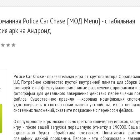
оманная Police Car Chase [МОД Menu] - стабильная
сия apk на Андроид
Police Car Chase
- показательная игра от крутого автора OppanaGam
LLC. Потребное количество пустой внутренней памяти для сборки 
скопируйте на флешку малоприменимые развлечения, программки и 
C
фотографии для детального завершения действия перемещения по
файлов. Существенное правило - хорошая модификация систем
удостоверьтесь в соответствии вашего устройства, из-за неподх
системных положений, схватите подвисание с переносом файлов.
О популярности игры можно посмотреть по количеству игроков, загру
игру - после вашей загрузки перешагнуло отметку в 190000. Ваша 
однозначно будет обработана счетчиком. Попытаемся рассм
специфику данной программы. Первое - это образцовая и завер