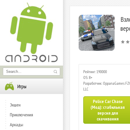
Взл
вер
Рейтинг: 190000
OS: 8+
Разработчик: OppanaGames FZ
Игры
LLC
Police Car Chase
Экшен
(Мод): стабильная
версия для
Приключения
скачивания
Аркады