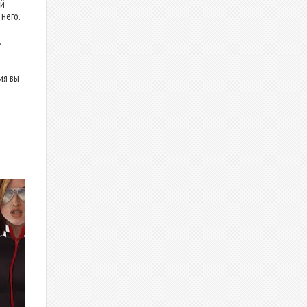
ый
него.
.
ия вы