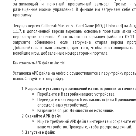
затягивающий и понятный программный замысел. Третье - 
размещенные иконки управления. В финале мы загружаем себе с
программу.
Текущая версия Callbreak Master 3 - Card Game [МОД Unlocked] на Ан
1.1.7, в дополненной версии вырезаны основные промашки из-за к
перезагрузки телефона. У нас выложена вариация файла от 05.11.
загрузите обновление, если загружена старая версия прог
Добавляйтесь в наш аккаунт, для того, чтобы инсталлировать 
новейшие игры, добавленные модераторами портала.
Как установить APK файл на Android
Установка APK файла на Android осуществляется в пару-тройку прост
шагов. Следуйте этому гайду:
Разрешите установку приложений из посторонних источник
Перейдите в
Настройки
вашего устройства.
Перейдите в категорию
Безопасность
(или
Приложени
определённых устройствах).
Разрешите опцию
Неизвестные источники
.
Скачайте APK файл
:
Ищите требуемый APK файл в интернете и сохраните ег
ваше устройство. Проверьте, чтобы ресурс надежный.
Запустите файл
: