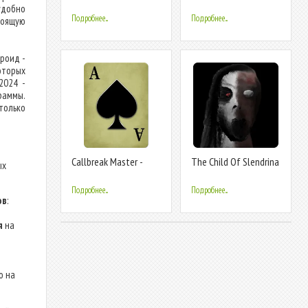
Game
Game
удобно
Подробнее...
Подробнее...
тоящую
дроид -
оторых
2024 -
раммы.
только
Callbreak Master -
The Child Of Slendrina
ых
Card Game
Подробнее...
Подробнее...
ов
:
я
на
о на