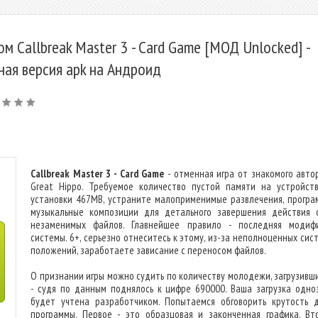
ом Callbreak Master 3 - Card Game [МОД Unlocked] -
ная версия apk на Андроид
Callbreak Master 3 - Card Game
- отменная игра от знакомого авто
Great Hippo. Требуемое количество пустой памяти на устройст
установки 467MB, устраните малоприменимые развлечения, програ
музыкальные композиции для детального завершения действия 
незаменимых файлов. Главнейшее правило - последняя модиф
системы. 6+, серьезно отнеситесь к этому, из-за неполноценных сис
положений, заработаете зависание с переносом файлов.
О признании игры можно судить по количеству молодежи, загрузивши
- судя по данным поднялось к цифре 690000. Ваша загрузка одно
будет учтена разработчиком. Попытаемся обговорить крутость 
программы. Первое - это образцовая и законченная графика. Вт