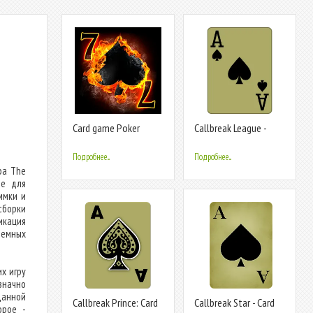
Card game Poker
Callbreak League -
raspisnoy
Card Game
Подробнее...
Подробнее...
ра The
ве для
ммки и
сборки
икация
темных
х игру
значно
данной
Callbreak Prince: Card
Callbreak Star - Card
орое -