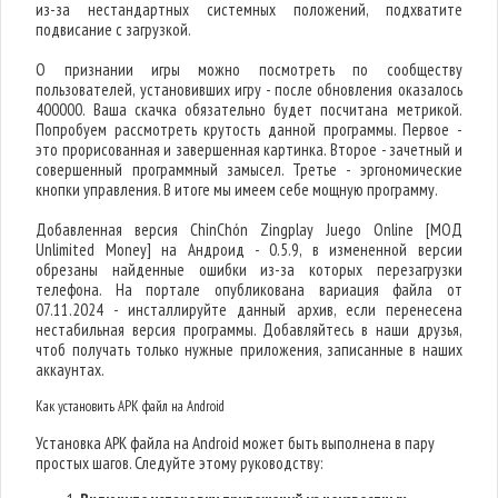
из-за нестандартных системных положений, подхватите
подвисание с загрузкой.
О признании игры можно посмотреть по сообществу
пользователей, установивших игру - после обновления оказалось
400000. Ваша скачка обязательно будет посчитана метрикой.
Попробуем рассмотреть крутость данной программы. Первое -
это прорисованная и завершенная картинка. Второе - зачетный и
совершенный программный замысел. Третье - эргономические
кнопки управления. В итоге мы имеем себе мощную программу.
Добавленная версия ChinChón Zingplay Juego Online [МОД
Unlimited Money] на Андроид - 0.5.9, в измененной версии
обрезаны найденные ошибки из-за которых перезагрузки
телефона. На портале опубликована вариация файла от
07.11.2024 - инсталлируйте данный архив, если перенесена
нестабильная версия программы. Добавляйтесь в наши друзья,
чтоб получать только нужные приложения, записанные в наших
аккаунтах.
Как установить APK файл на Android
Установка APK файла на Android может быть выполнена в пару
простых шагов. Следуйте этому руководству: