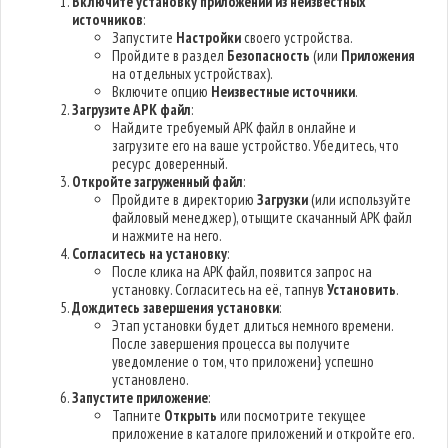
Включите установку приложений из неизвестных
источников
:
Запустите
Настройки
своего устройства.
Пройдите в раздел
Безопасность
(или
Приложения
на отдельных устройствах).
Включите опцию
Неизвестные источники
.
Загрузите APK файл
:
Найдите требуемый APK файл в онлайне и
загрузите его на ваше устройство. Убедитесь, что
ресурс доверенный.
Откройте загруженный файл
:
Пройдите в директорию
Загрузки
(или используйте
файловый менеджер), отыщите скачанный APK файл
и нажмите на него.
Согласитесь на установку
:
После клика на APK файл, появится запрос на
установку. Согласитесь на её, тапнув
Установить
.
Дождитесь завершения установки
:
Этап установки будет длиться немного времени.
После завершения процесса вы получите
уведомление о том, что приложени} успешно
установлено.
Запустите приложение
:
Тапните
Открыть
или посмотрите текущее
приложение в каталоге приложений и откройте его.