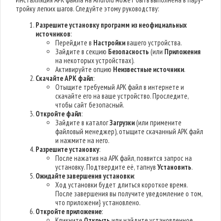
тройку легких шагов. Следуйте этому руководству:
Разрешите установку программ из неофициальных
источников
:
Перейдите в
Настройки
вашего устройства.
Зайдите в секцию
Безопасность
(или
Приложения
на некоторых устройствах).
Активируйте опцию
Неизвестные источники
.
Скачайте APK файл
:
Отыщите требуемый APK файл в интернете и
скачайте его на ваше устройство. Проследите,
чтобы сайт безопасный.
Откройте файл
:
Зайдите в каталог
Загрузки
(или примените
файловый менеджер), отыщите скачанный APK файл
и нажмите на него.
Разрешите установку
:
После нажатия на APK файл, появится запрос на
установку. Подтвердите её, тапнув
Установить
.
Ожидайте завершения установки
:
Ход установки будет длиться короткое время.
После завершения вы получите уведомление о том,
что приложени} установлено.
Откройте приложение
:
Кликните
Открыть
или найдите установленное