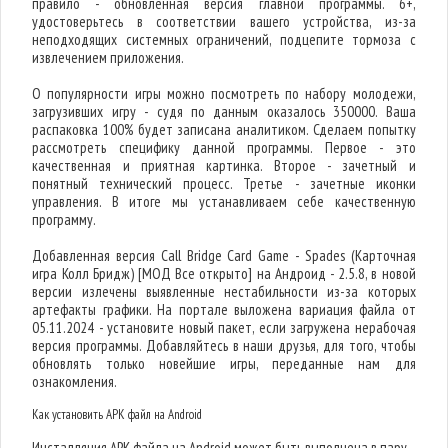
правило - обновленная версия главной программы. 6+,
удостоверьтесь в соответствии вашего устройства, из-за
неподходящих системных ограничений, подцепите тормоза с
извлечением приложения.
О популярности игры можно посмотреть по набору молодежи,
загрузивших игру - судя по данным оказалось 350000. Ваша
распаковка 100% будет записана аналитиком. Сделаем попытку
рассмотреть специфику данной программы. Первое - это
качественная и приятная картинка. Второе - зачетный и
понятный технический процесс. Третье - зачетные иконки
управления. В итоге мы устанавливаем себе качественную
программу.
Добавленная версия Call Bridge Card Game - Spades (Карточная
игра Колл Бридж) [МОД Все открыто] на Андроид - 2.5.8, в новой
версии излечены выявленные нестабильности из-за которых
артефакты графики. На портале выложена вариация файла от
05.11.2024 - установите новый пакет, если загружена нерабочая
версия программы. Добавляйтесь в наши друзья, для того, чтобы
обновлять только новейшие игры, переданные нам для
ознакомления.
Как установить APK файл на Android
Инсталляция APK файла на Android может быть выполнена в пару-