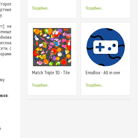
Matching
Второе
Подробнее...
Подробнее...
ортные
у.
ет] на
енные
обнова
несена
ети, с
торами
Match Triple 3D - Tile
EmuBox - All in one
Connect
emulator
йку
Подробнее...
Подробнее...
иков
:
ё