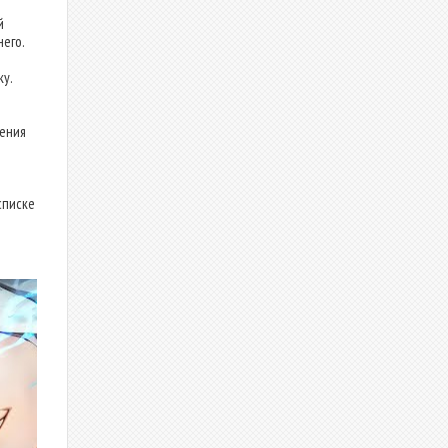
й
его.
у.
шения
списке