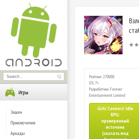
Взл
ста
Рейтинг: 270000
OS: 7+
Разработчик: Forever
Игры
Entertainment Limited
Girls' Connect: Idle
Экшен
RPG:
проверенный
Приключения
источник
Аркады
(скачать мод