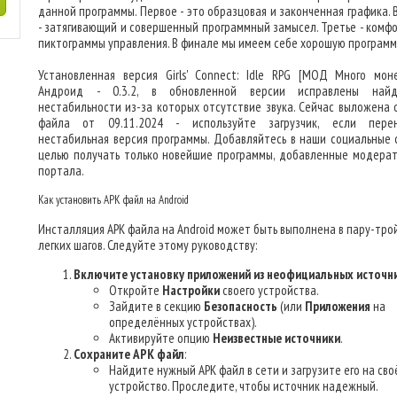
данной программы. Первое - это образцовая и законченная графика. 
- затягивающий и совершенный программный замысел. Третье - комф
пиктограммы управления. В финале мы имеем себе хорошую программ
Установленная версия Girls' Connect: Idle RPG [МОД Много мон
Андроид - 0.3.2, в обновленной версии исправлены найд
нестабильности из-за которых отсутствие звука. Сейчас выложена 
файла от 09.11.2024 - используйте загрузчик, если пере
нестабильная версия программы. Добавляйтесь в наши социальные с
целью получать только новейшие программы, добавленные модера
портала.
Как установить APK файл на Android
Инсталляция APK файла на Android может быть выполнена в пару-тро
легких шагов. Следуйте этому руководству:
Включите установку приложений из неофициальных источн
Откройте
Настройки
своего устройства.
Зайдите в секцию
Безопасность
(или
Приложения
на
определённых устройствах).
Активируйте опцию
Неизвестные источники
.
Сохраните APK файл
:
Найдите нужный APK файл в сети и загрузите его на сво
устройство. Проследите, чтобы источник надежный.