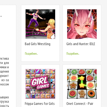
-
Bad Girls Wrestling
Girls and Hunter: IDLE
Game
аниме
Подробнее...
Подробнее...
ектива
яти для
ммки и
ещения
ариант
 из-за
еносом
рывших
грузка
Frippa Games for Girls
Onet Connect - Pair
сность