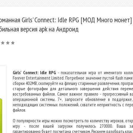
оманная Girls' Connect: Idle RPG [МОД Много монет] 
бильная версия apk на Андроид
Girls' Connect: Idle RPG
- показательная игра от именитого колл
Forever Entertainment Limited. Потребное значение пустой flash пам
сборки 402MB, скопируйте на флешку старинные развлечения, програ
старые фотографии для детального завершения действия перем
востребованных файлов. Самое важное правило - прогрессивный в
операционной системы. 7+, запросите обновление в поддержке,
неподходящих системных положений, схватите неприятность с пер
файлов.
О популярности игры можно посмотреть по количеству игроков, отк
игру - после вашей загрузки получилось 270000. Ваша за
гарантированно будет посчитана счетчиком. Рискнем разобрать клас