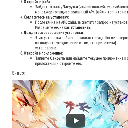
Откройте файл
:
Зайдите в папку
Загрузки
(или воспользуйтесь файловы
менеджер), отыщите скачанный APK файл и тапните на н
Согласитесь на установку
:
После клика на APK файл, высветится запрос на установк
Разрешите её, нажав
Установить
.
Дождитесь завершения установки
:
Этап установки займет несколько секунд. После завер
вы получите уведомление о том, что приложени}
установлено.
Откройте приложение
:
Тапните
Открыть
или найдите текущее приложение в 
приложений и откройте его.
Видео: