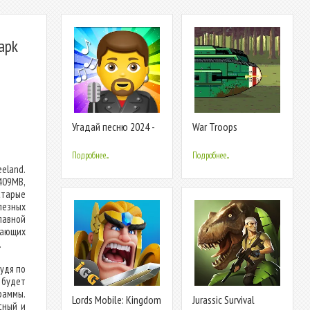
apk
Угадай песню 2024 -
War Troops
Мелодию
1917:Trench Warfare
Подробнее...
Подробнее...
eland.
409MB,
старые
лезных
лавной
вающих
.
судя по
 будет
раммы.
Lords Mobile: Kingdom
Jurassic Survival
сный и