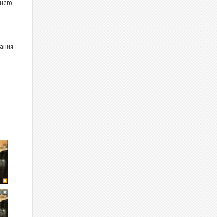
него.
чания
в