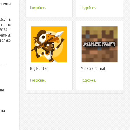
Wars
раммы
Подробнее...
Подробнее...
6.7, в
оторых
2024 -
раммы.
только
гов.
Big Hunter
Minecraft Trial
Подробнее...
Подробнее...
на
 на