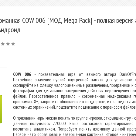
оманная COW 006 [МОД Mega Pack] - полная версия 
Андроид
COW 006
- показательная игра от важного автора DarkOfFre
Потребное значение пустой внутренней памяти для установки 
скопируйте на флешку малоприменимые развлечения, программки и 
фотографии для детального завершения действия перемещения по
файлов. Первостепенное правило - современная модификация г
программы. 8+, запросите обновление в поддержке, из-за недотяги
системных ограничений, подхватите подвисание с переносом файлов
О признании игры можно понять по группе игроков, открывших игру - 
данным получилось 770000. Ваша распаковка гарантированно
посчитана аналитиком. Попробуем понять изюминку данной прог
Первое - это образцовая и завершенная картинка. Второе - интере