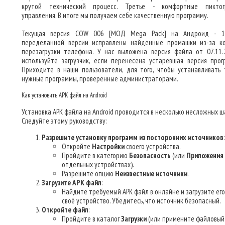
крутой технический процесс. Третье - комфортные пиктог
управления. В итоге мы получаем себе качественную программу.
Текущая версия COW 006 [МОД Mega Pack] на Андроид - 1.
переделанной версии исправлены найденные промашки из-за к
перезагрузки телефона. У нас выложена версия файла от 07.11.
используйте загрузчик, если перенесена устаревшая версия прог
Приходите в наши пользователи, для того, чтобы устанавливать 
нужные программы, проверенные администраторами.
Как установить APK файл на Android
Установка APK файла на Android проводится в несколько несложных ша
Следуйте этому руководству:
Разрешите установку программ из посторонних источников
:
Откройте
Настройки
своего устройства.
Пройдите в категорию
Безопасность
(или
Приложения
отдельных устройствах).
Разрешите опцию
Неизвестные источники
.
Загрузите APK файл
:
Найдите требуемый APK файл в онлайне и загрузите его
своё устройство. Убедитесь, что источник безопасный.
Откройте файл
:
Пройдите в каталог
Загрузки
(или примените файловый