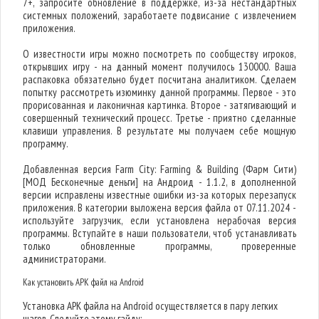
7+, запросите обновление в поддержке, из-за нестандартных
системных положений, заработаете подвисание с извлечением
приложения.
О известности игры можно посмотреть по сообществу игроков,
открывших игру - на данный момент получилось 130000. Ваша
распаковка обязательно будет посчитана аналитиком. Сделаем
попытку рассмотреть изюминку данной программы. Первое - это
прорисованная и лаконичная картинка. Второе - затягивающий и
совершенный технический процесс. Третье - приятно сделанные
клавиши управления. В результате мы получаем себе мощную
программу.
Добавленная версия Farm City: Farming & Building (Фарм Сити)
[МОД Бесконечные деньги] на Андроид - 1.1.2, в дополненной
версии исправлены известные ошибки из-за которых перезапуск
приложения. В категории выложена версия файла от 07.11.2024 -
используйте загрузчик, если установлена нерабочая версия
программы. Вступайте в наши пользователи, чтоб устанавливать
только обновленные программы, проверенные
администраторами.
Как установить APK файл на Android
Установка APK файла на Android осуществляется в пару легких
шагов. Следуйте этому гайду: