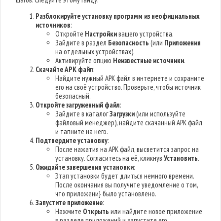
Разблокируйте установку программ из неофициальных
источников
:
Откройте
Настройки
вашего устройства.
Зайдите в раздел
Безопасность
(или
Приложения
на отдельных устройствах).
Активируйте опцию
Неизвестные источники
.
Скачайте APK файл
:
Найдите нужный APK файл в интернете и сохраните
его на своё устройство. Проверьте, чтобы источник
безопасный.
Откройте загруженный файл
:
Зайдите в каталог
Загрузки
(или используйте
файловый менеджер), найдите скачанный APK файл
и тапните на него.
Подтвердите установку
:
После нажатия на APK файл, высветится запрос на
установку. Согласитесь на её, кликнув
Установить
.
Ожидайте завершения установки
:
Этап установки будет длиться немного времени.
После окончания вы получите уведомление о том,
что приложени} было установлено.
Запустите приложение
:
Нажмите
Открыть
или найдите новое приложение
в разделе приложений и запустите его.