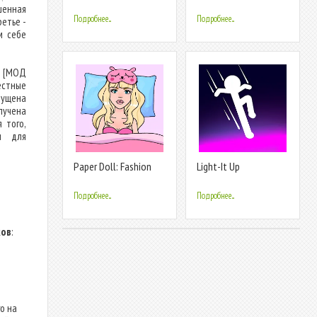
Games
makeover 2024
шенная
Подробнее...
Подробнее...
етье -
м себе
) [МОД
естные
пущена
лучена
 того,
м для
Paper Doll: Fashion
Light-It Up
Dress Up
Подробнее...
Подробнее...
ков
:
о на