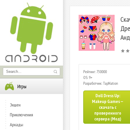
Ска
Дре
Анд
Рейтинг: 730000
OS: 9+
Разработчик: TapNation
Игры
Doll Dress Up:
Makeup Games —
Экшен
скачать с
проверенного
Приключения
сервера (Мод)
Аркады