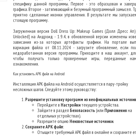
специфику данной программы. Первое - это образцовая и завер
графика. Второе - затягивающий и безумный программный замысел. Тр
приятно сделанные иконки управления. В результате мы запускае
стоящую программу.
Загруженная версия Doll Dress Up: Makeup Games (Долл Дресс Ап
Unlocked] на Андроид - 1.9.4, в обновленной версии изменены изв
зависания из-за которых артефакты графики. На портале вы
вариация файла от 08.11.2024 - загрузите обновление, если по
недоработанная версия программы. Приходите в наш аккаунт, для
чтобы получать только проверенные игры, переданные на
ознакомления.
Как установить APK файл на Android
Инсталляция APK файла на Android осуществляется в пару-тройку
несложных шагов. Следуйте этому руководству:
Разрешите установку программ из неофициальных источни
Перейдите в
Настройки
текущего устройства.
Зайдите в раздел
Безопасность
(или
Приложения
на
отдельных устройствах).
Разрешите опцию
Неизвестные источники
.
Сохраните APK файл
:
Отыщите требуемый APK файл в онлайне и сохраните ег