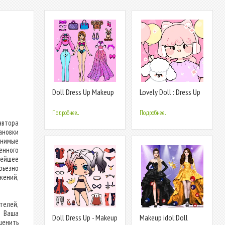
л
Doll Dress Up Makeup
Lovely Doll : Dress Up
Girl Game
Game
Подробнее...
Подробнее...
автора
ановки
нимые
енного
нейшее
рьезно
жений,
елей,
. Ваша
Doll Dress Up - Makeup
Makeup idol:Doll
ценить