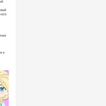
ый.
овый
него.
ения
е в