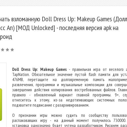
чать взломанную Doll Dress Up: Makeup Games (Дол
сс Ап) [МОД Unlocked] - последняя версия apk на
роид
Doll Dress Up: Makeup Games
- правильная игра от веселого 
TapNation. Обязательное значение пустой flash памяти для уст
476MB, перетащите на долговременную память малоприме
развлечения, программки и музыкальные композиции для соверш
завершения действия копирования востребованных файлов. Глав
правило - обновленный вариант главной программы. 9+, се
отнеситесь к этому, из-за недотягивающих системных поло
подхватите подвисание с разархивированием.
О признании игры можно судить по сообществу пользоват
распаковавших игру - на данный момент получилось 730000
установка однозначно будет учтена разработчиком. Рискнем рас