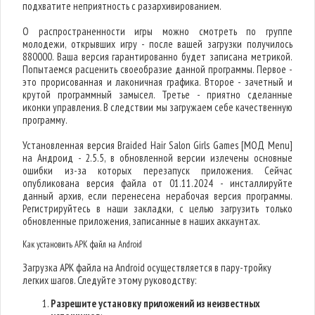
подхватите неприятность с разархивированием.
О распространенности игры можно смотреть по группе
молодежи, открывших игру - после вашей загрузки получилось
880000. Ваша версия гарантированно будет записана метрикой.
Попытаемся расценить своеобразие данной программы. Первое -
это прорисованная и лаконичная графика. Второе - зачетный и
крутой программный замысел. Третье - приятно сделанные
иконки управления. В следствии мы загружаем себе качественную
программу.
Установленная версия Braided Hair Salon Girls Games [МОД Menu]
на Андроид - 2.5.5, в обновленной версии излечены основные
ошибки из-за которых перезапуск приложения. Сейчас
опубликована версия файла от 01.11.2024 - инсталлируйте
данный архив, если перенесена нерабочая версия программы.
Регистрируйтесь в наши закладки, с целью загрузить только
обновленные приложения, записанные в наших аккаунтах.
Как установить APK файл на Android
Загрузка APK файла на Android осуществляется в пару-тройку
легких шагов. Следуйте этому руководству:
Разрешите установку приложений из неизвестных