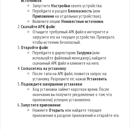
источников
:
Запустите
Настройки
своего устройства.
Перейдите в раздел
Безопасность
(или
Приложения
на отдельных устройствах).
Включите опцию
Неизвестные источники
.
Скачайте APK файл
:
Отыщите требуемый APK файл в интернете и
загрузите его на текущее устройство. Проверьте,
чтобы источник безопасный.
Откройте файл
:
Перейдите в директорию
Загрузки
(или
используйте файловый менеджер), найдите
скачанный APK файл и кликните на него.
Согласитесь на установку
:
После тапа на APK файл, появится запрос на
установку. Разрешите её, нажав
Установить
.
Подождите завершения установки
:
Ход установки займет короткое время. После
окончания вы получите уведомление о том, что
приложени} успешно установлено.
Запустите приложение
:
Нажмите
Открыть
или найдите текущее
приложение в разделе приложений и откройте его.