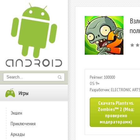
Взл
пол
Рейтинг: 100000
OS: 9+
Разработчик: ELECTRONIC ART
Игры
Скачать Plants vs.
Zombies™ 2 (Мод:
Экшен
проверено
модераторами)
Приключения
Аркады