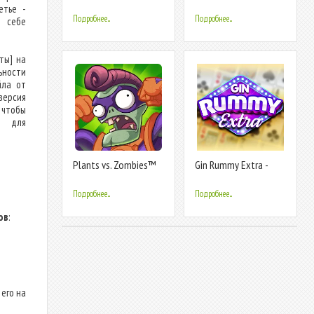
Watch Face
етье -
Подробнее...
Подробнее...
 себе
ты] на
ьности
йла от
версия
 чтобы
м для
Plants vs. Zombies™
Gin Rummy Extra -
Heroes
Online Rummy
о
Подробнее...
Подробнее...
ов
:
его на