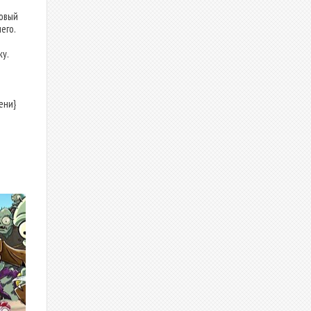
овый
его.
у.
ени}
в