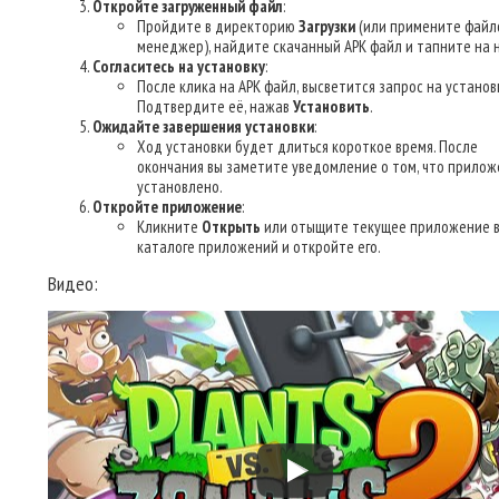
Откройте загруженный файл
:
Пройдите в директорию
Загрузки
(или примените файл
менеджер), найдите скачанный APK файл и тапните на н
Согласитесь на установку
:
После клика на APK файл, высветится запрос на установк
Подтвердите её, нажав
Установить
.
Ожидайте завершения установки
:
Ход установки будет длиться короткое время. После
окончания вы заметите уведомление о том, что прилож
установлено.
Откройте приложение
:
Кликните
Открыть
или отыщите текущее приложение 
каталоге приложений и откройте его.
Видео: