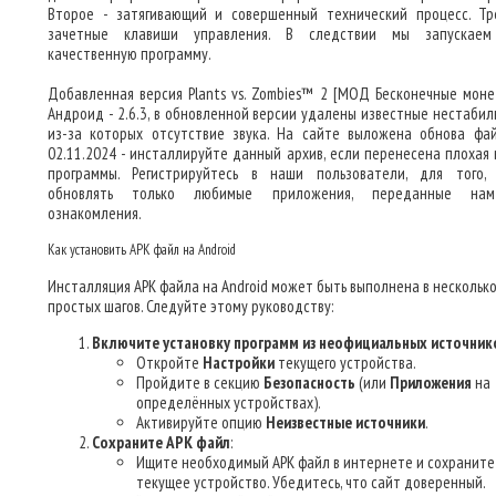
Второе - затягивающий и совершенный технический процесс. Тр
зачетные клавиши управления. В следствии мы запускаем
качественную программу.
Добавленная версия Plants vs. Zombies™ 2 [МОД Бесконечные моне
Андроид - 2.6.3, в обновленной версии удалены известные нестабил
из-за которых отсутствие звука. На сайте выложена обнова фа
02.11.2024 - инсталлируйте данный архив, если перенесена плохая 
программы. Регистрируйтесь в наши пользователи, для того,
обновлять только любимые приложения, переданные на
ознакомления.
Как установить APK файл на Android
Инсталляция APK файла на Android может быть выполнена в нескольк
простых шагов. Следуйте этому руководству:
Включите установку программ из неофициальных источник
Откройте
Настройки
текущего устройства.
Пройдите в секцию
Безопасность
(или
Приложения
на
определённых устройствах).
Активируйте опцию
Неизвестные источники
.
Сохраните APK файл
:
Ищите необходимый APK файл в интернете и сохраните 
текущее устройство. Убедитесь, что сайт доверенный.