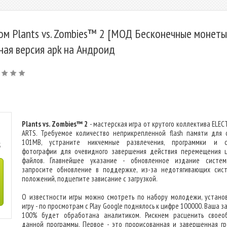
ом Plants vs. Zombies™ 2 [МОД Бесконечные монеты]
ная версия apk на Андроид
Plants vs. Zombies™ 2
- мастерская игра от крутого коллектива ELEC
ARTS. Требуемое количество неприкрепленной flash памяти для 
101MB, устраните никчемные развлечения, программки и с
S
фотографии для очевидного завершения действия перемещения 
файлов. Главнейшее указание - обновленное издание систем
запросите обновление в поддержке, из-за недотягивающих сис
положений, подцепите зависание с загрузкой.
О известности игры можно смотреть по набору молодежи, устано
игру - по просмотрам с Play Google поднялось к цифре 100000. Ваша з
100% будет обработана аналитиком. Рискнем расценить своео
данной программы. Первое - это прорисованная и завершенная гр