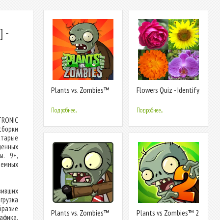
 -
Plants vs. Zombies™
Flowers Quiz - Identify
Plants
Подробнее...
Подробнее...
TRONIC
сборки
тарые
ценных
ы. 9+,
темных
вивших
агрузка
бразие
Plants vs. Zombies™
Plants vs Zombies™ 2
афика.