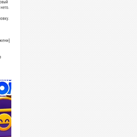
овый
него.
овку.
ожени}
в