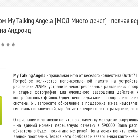
ом My Talking Angela [МОД Много денег] - полная ве
 на Андроид
My Talking Angela
- правильная игра от веселого коллектива Outfit7 L
Потребное количество неприкрепленной памяти на устройст
распаковки 209MB, устраните невостребованные развлечения, прог
и старые фотографии для очевидного завершения действия 
востребованных файлов. Существенное указание - прогрессивное и
системы. 6+, запросите обновление в поддержке, из-за недотяги
системных ограничений, заработаете неприятность с разархивирова
О признании игры можно понять по количеству молодежи, загрузивши
- на данный момент перешагнуло отметку в 590000. Ваша расп
обязательно будет посчитана метрикой. Попытаемся понять необы
данной программы. Первое - это бомбовая и завершенная картинка. 