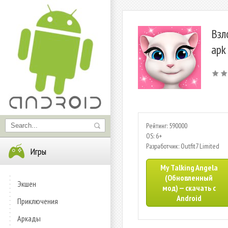
Взл
apk
Рейтинг: 590000
OS: 6+
Разработчик: Outfit7 Limited
Игры
My Talking Angela
(Обновленный
Экшен
мод) — скачать с
Android
Приключения
Аркады