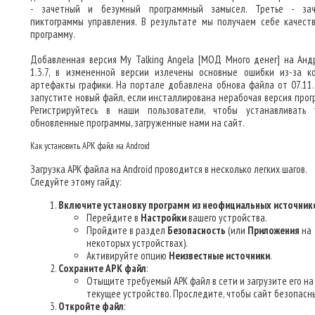
- зачетный и безумный программный замысел. Третье - за
пиктограммы управления. В результате мы получаем себе качест
программу.
Добавленная версия My Talking Angela [МОД Много денег] на Анд
1.3.7, в измененной версии излечены основные ошибки из-за к
артефакты графики. На портале добавлена обнова файла от 07.11.
запустите новый файл, если инсталлирована нерабочая версия прог
Регистрируйтесь в наши пользователи, чтобы устанавливать 
обновленные программы, загруженные нами на сайт.
Как установить APK файл на Android
Загрузка APK файла на Android проводится в несколько легких шагов.
Следуйте этому гайду:
Включите установку программ из неофициальных источник
Перейдите в
Настройки
вашего устройства.
Пройдите в раздел
Безопасность
(или
Приложения
на
некоторых устройствах).
Активируйте опцию
Неизвестные источники
.
Сохраните APK файл
:
Отыщите требуемый APK файл в сети и загрузите его на
текущее устройство. Проследите, чтобы сайт безопасн
Откройте файл
: