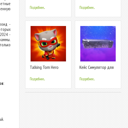
четные
Подробнее...
Подробнее...
венную
роид -
оторых
2024 -
раммы.
только
Talking Tom Hero
Кейс Симулятор для
Dash
Стандофф
Подробнее...
Подробнее...
ов
:
ый.