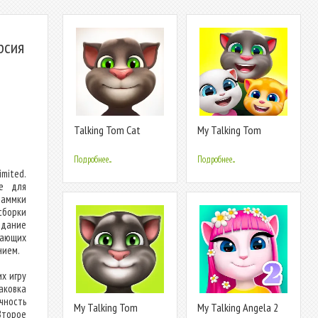
рсия
Talking Tom Cat
My Talking Tom
Friends
Подробнее...
Подробнее...
imited.
ве для
раммки
сборки
здание
вающих
нием.
х игру
аковка
чность
My Talking Tom
My Talking Angela 2
Второе