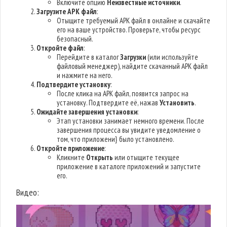
Включите опцию
Неизвестные источники
.
Загрузите APK файл
:
Отыщите требуемый APK файл в онлайне и скачайте
его на ваше устройство. Проверьте, чтобы ресурс
безопасный.
Откройте файл
:
Перейдите в каталог
Загрузки
(или используйте
файловый менеджер), найдите скачанный APK файл
и нажмите на него.
Подтвердите установку
:
После клика на APK файл, появится запрос на
установку. Подтвердите её, нажав
Установить
.
Ожидайте завершения установки
:
Этап установки занимает немного времени. После
завершения процесса вы увидите уведомление о
том, что приложени} было установлено.
Откройте приложение
:
Кликните
Открыть
или отыщите текущее
приложение в каталоге приложений и запустите
его.
Видео: