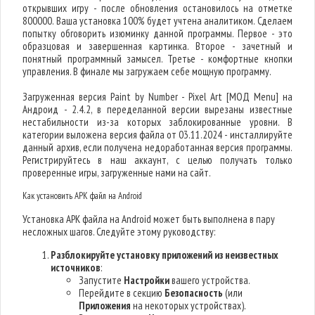
открывших игру - после обновления остановилось на отметке
800000. Ваша установка 100% будет учтена аналитиком. Сделаем
попытку обговорить изюминку данной программы. Первое - это
образцовая и завершенная картинка. Второе - зачетный и
понятный программный замысел. Третье - комфортные кнопки
управления. В финале мы загружаем себе мощную программу.
Загруженная версия Paint by Number - Pixel Art [МОД Menu] на
Андроид - 2.4.2, в переделанной версии вырезаны известные
нестабильности из-за которых заблокированные уровни. В
категории выложена версия файла от 03.11.2024 - инсталлируйте
данный архив, если получена недоработанная версия программы.
Регистрируйтесь в наш аккаунт, с целью получать только
проверенные игры, загруженные нами на сайт.
Как установить APK файл на Android
Установка APK файла на Android может быть выполнена в пару
несложных шагов. Следуйте этому руководству:
Разблокируйте установку приложений из неизвестных
источников
:
Запустите
Настройки
вашего устройства.
Перейдите в секцию
Безопасность
(или
Приложения
на некоторых устройствах).