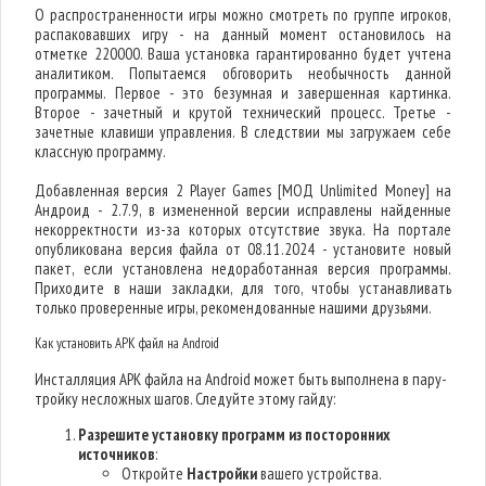
О распространенности игры можно смотреть по группе игроков,
распаковавших игру - на данный момент остановилось на
отметке 220000. Ваша установка гарантированно будет учтена
аналитиком. Попытаемся обговорить необычность данной
программы. Первое - это безумная и завершенная картинка.
Второе - зачетный и крутой технический процесс. Третье -
зачетные клавиши управления. В следствии мы загружаем себе
классную программу.
Добавленная версия 2 Player Games [МОД Unlimited Money] на
Андроид - 2.7.9, в измененной версии исправлены найденные
некорректности из-за которых отсутствие звука. На портале
опубликована версия файла от 08.11.2024 - установите новый
пакет, если установлена недоработанная версия программы.
Приходите в наши закладки, для того, чтобы устанавливать
только проверенные игры, рекомендованные нашими друзьями.
Как установить APK файл на Android
Инсталляция APK файла на Android может быть выполнена в пару-
тройку несложных шагов. Следуйте этому гайду:
Разрешите установку программ из посторонних
источников
:
Откройте
Настройки
вашего устройства.