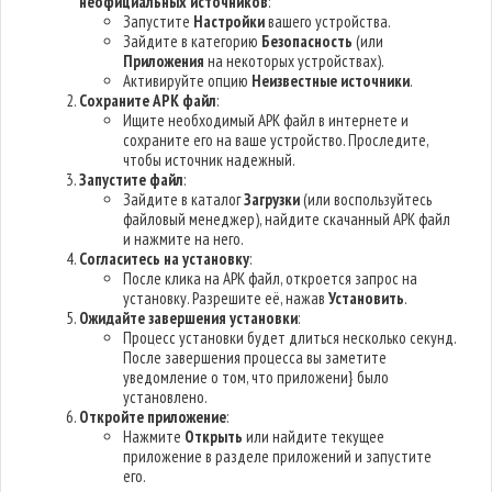
неофициальных источников
:
Запустите
Настройки
вашего устройства.
Зайдите в категорию
Безопасность
(или
Приложения
на некоторых устройствах).
Активируйте опцию
Неизвестные источники
.
Сохраните APK файл
:
Ищите необходимый APK файл в интернете и
сохраните его на ваше устройство. Проследите,
чтобы источник надежный.
Запустите файл
:
Зайдите в каталог
Загрузки
(или воспользуйтесь
файловый менеджер), найдите скачанный APK файл
и нажмите на него.
Согласитесь на установку
:
После клика на APK файл, откроется запрос на
установку. Разрешите её, нажав
Установить
.
Ожидайте завершения установки
:
Процесс установки будет длиться несколько секунд.
После завершения процесса вы заметите
уведомление о том, что приложени} было
установлено.
Откройте приложение
:
Нажмите
Открыть
или найдите текущее
приложение в разделе приложений и запустите
его.