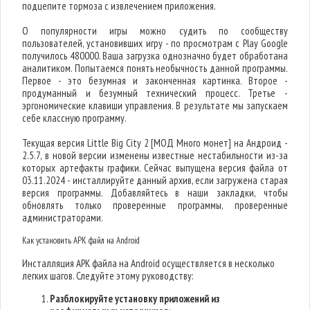
подцепите тормоза с извлечением приложения.
О популярности игры можно судить по сообществу
пользователей, установивших игру - по просмотрам с Play Google
получилось 480000. Ваша загрузка однозначно будет обработана
аналитиком. Попытаемся понять необычность данной программы.
Первое - это безумная и законченная картинка. Второе -
продуманный и безумный технический процесс. Третье -
эргономические клавиши управления. В результате мы запускаем
себе классную программу.
Текущая версия Little Big City 2 [МОД Много монет] на Андроид -
2.5.7, в новой версии изменены известные нестабильности из-за
которых артефакты графики. Сейчас выпущена версия файла от
03.11.2024 - инсталлируйте данный архив, если загружена старая
версия программы. Добавляйтесь в наши закладки, чтобы
обновлять только проверенные программы, проверенные
администраторами.
Как установить APK файл на Android
Инсталляция APK файла на Android осуществляется в несколько
легких шагов. Следуйте этому руководству:
Разблокируйте установку приложений из