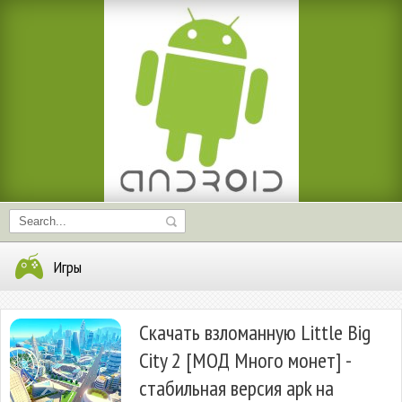
Игры
Скачать взломанную Little Big
City 2 [МОД Много монет] -
стабильная версия apk на