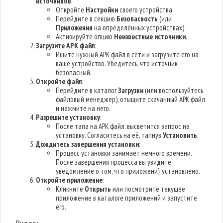
источников
:
Откройте
Настройки
своего устройства.
Перейдите в секцию
Безопасность
(или
Приложения
на определённых устройствах).
Активируйте опцию
Неизвестные источники
.
Загрузите APK файл
:
Ищите нужный APK файл в сети и загрузите его на
ваше устройство. Убедитесь, что источник
безопасный.
Откройте файл
:
Перейдите в каталог
Загрузки
(или воспользуйтесь
файловый менеджер), отыщите скачанный APK файл
и нажмите на него.
Разрешите установку
:
После тапа на APK файл, высветится запрос на
установку. Согласитесь на её, тапнув
Установить
.
Дождитесь завершения установки
:
Процесс установки занимает немного времени.
После завершения процесса вы увидите
уведомление о том, что приложени} установлено.
Откройте приложение
:
Кликните
Открыть
или посмотрите текущее
приложение в каталоге приложений и запустите
его.