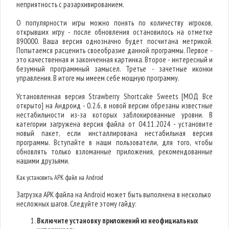
неприятность с разархивированием.
О популярности игры можно понять по количеству игроков,
открывших игру - после обновления остановилось на отметке
890000. Ваша версия однозначно будет посчитана метрикой.
Попытаемся расценить своеобразие данной программы. Первое -
это качественная и законченная картинка. Второе - интересный и
безумный программный замысел. Третье - зачетные иконки
управления. В итоге мы имеем себе мощную программу.
Установленная версия Strawberry Shortcake Sweets [МОД Все
открыто] на Андроид - 0.2.6, в новой версии обрезаны известные
нестабильности из-за которых заблокированные уровни. В
категории загружена версия файла от 04.11.2024 - установите
новый пакет, если инсталлирована нестабильная версия
программы. Вступайте в наши пользователи, для того, чтобы
обновлять только взломанные приложения, рекомендованные
нашими друзьями.
Как установить APK файл на Android
Загрузка APK файла на Android может быть выполнена в несколько
несложных шагов. Следуйте этому гайду:
Включите установку приложений из неофициальных