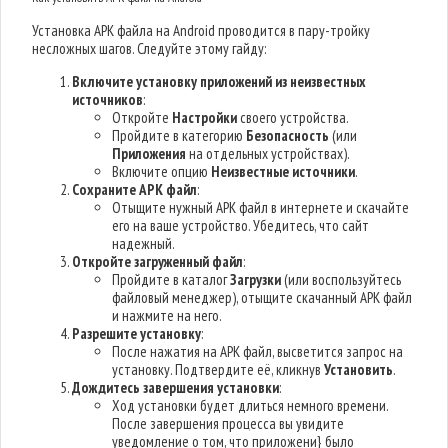
Установка APK файла на Android проводится в пару-тройку
несложных шагов. Следуйте этому гайду:
Включите установку приложений из неизвестных
источников
:
Откройте
Настройки
своего устройства.
Пройдите в категорию
Безопасность
(или
Приложения
на отдельных устройствах).
Включите опцию
Неизвестные источники
.
Сохраните APK файл
:
Отыщите нужный APK файл в интернете и скачайте
его на ваше устройство. Убедитесь, что сайт
надежный.
Откройте загруженный файл
:
Пройдите в каталог
Загрузки
(или воспользуйтесь
файловый менеджер), отыщите скачанный APK файл
и нажмите на него.
Разрешите установку
:
После нажатия на APK файл, высветится запрос на
установку. Подтвердите её, кликнув
Установить
.
Дождитесь завершения установки
:
Ход установки будет длиться немного времени.
После завершения процесса вы увидите
уведомление о том, что приложени} было