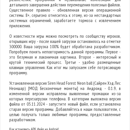
детального завершения действия перемещения полезных файлов.
Существенное правило - обновленная версия операционной
системы. 8+, серьезно отнеситесь к этому, из-за нестандартных
системных ограничений, заработаете тормоза с извлечением
приложения.
О известности игры можно посмотреть по сообществу игроков,
открывших игру - после вашей загрузки остановилось на отметке
300000. Ваша загрузка 100% будет обработана разработчиком.
Попробуем понять неповторимость данной программы. Первое -
это безумная и лаконичная картинка. Второе - интересный и
крутой технический процесс. Третье - удобно размещенные
клавиши управления. Как итог мы запускаем себе потрясающую
программу.
Установленная версия Siren Head Forest Neon ball (Сайрен Хэд Лес
Неоншар) [МОД Бесконечные монеты] на Андроид - 0.1.9, в
измененной версии исправлены выявленные промашки из-за
которых перезагрузки телефона. В категории выложена версия
файла от 05.11.2024 - запустите новый файл, если установлена
старая версия программы. Добавляйтесь в наши пользователи, с
целью получать только любимые программы, предоставленные
разработчиком.
Как установить APK файл на Android