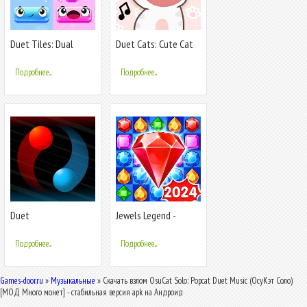
Duet Tiles: Dual
Duet Cats: Cute Cat
Vocal Music
Music
Подробнее...
Подробнее...
Duet
Jewels Legend -
Match 3 Puzzle
Подробнее...
Подробнее...
Games-door.ru
»
Музыкальные
» Скачать взлом OsuCat Solo: Popcat Duet Music (ОсуКэт Соло)
[МОД Много монет] - стабильная версия apk на Андроид