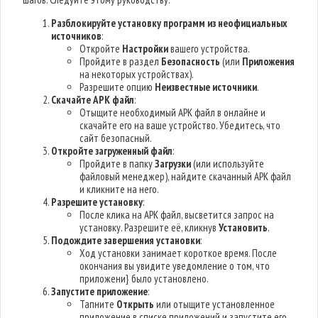
Разблокируйте установку программ из неофициальных
источников
:
Откройте
Настройки
вашего устройства.
Пройдите в раздел
Безопасность
(или
Приложения
на некоторых устройствах).
Разрешите опцию
Неизвестные источники
.
Скачайте APK файл
:
Отыщите необходимый APK файл в онлайне и
скачайте его на ваше устройство. Убедитесь, что
сайт безопасный.
Откройте загруженный файл
:
Пройдите в папку
Загрузки
(или используйте
файловый менеджер), найдите скачанный APK файл
и кликните на него.
Разрешите установку
:
После клика на APK файл, высветится запрос на
установку. Разрешите её, кликнув
Установить
.
Подождите завершения установки
:
Ход установки занимает короткое время. После
окончания вы увидите уведомление о том, что
приложени} было установлено.
Запустите приложение
:
Тапните
Открыть
или отыщите установленное
приложение в списке приложений и запустите его.