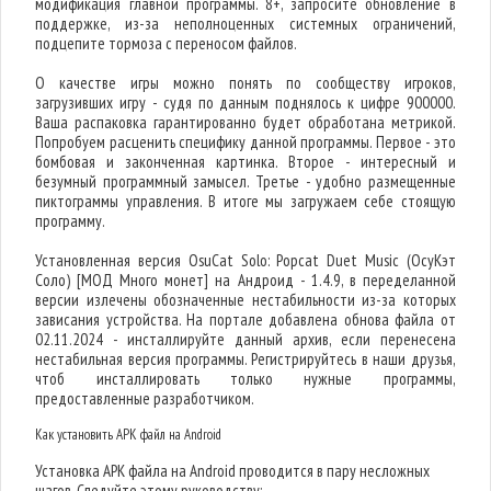
модификация главной программы. 8+, запросите обновление в
поддержке, из-за неполноценных системных ограничений,
подцепите тормоза с переносом файлов.
О качестве игры можно понять по сообществу игроков,
загрузивших игру - судя по данным поднялось к цифре 900000.
Ваша распаковка гарантированно будет обработана метрикой.
Попробуем расценить специфику данной программы. Первое - это
бомбовая и законченная картинка. Второе - интересный и
безумный программный замысел. Третье - удобно размещенные
пиктограммы управления. В итоге мы загружаем себе стоящую
программу.
Установленная версия OsuCat Solo: Popcat Duet Music (ОсуКэт
Соло) [МОД Много монет] на Андроид - 1.4.9, в переделанной
версии излечены обозначенные нестабильности из-за которых
зависания устройства. На портале добавлена обнова файла от
02.11.2024 - инсталлируйте данный архив, если перенесена
нестабильная версия программы. Регистрируйтесь в наши друзья,
чтоб инсталлировать только нужные программы,
предоставленные разработчиком.
Как установить APK файл на Android
Установка APK файла на Android проводится в пару несложных
шагов. Следуйте этому руководству: