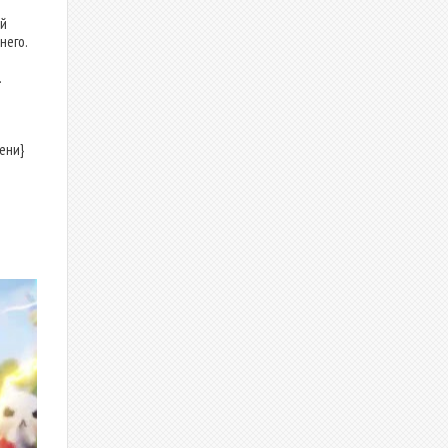
ый
него.
.
ени}