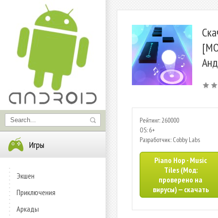
Ска
[МО
Анд
Рейтинг: 260000
OS: 6+
Разработчик: Cobby Labs
Игры
Piano Hop - Music
Tiles (Мод:
Экшен
проверено на
вирусы) — скачать
Приключения
Аркады