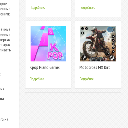
Keyboard & Tiles
Piano Tiles
орое -
Подробнее...
Подробнее...
щенные
венную
нечные
ленные
версия
старая
ливать
Kpop Piano Game:
Motocross MX Dirt
Color Tiles
Bike Games
х
Подробнее...
Подробнее...
ков
:
на
го на