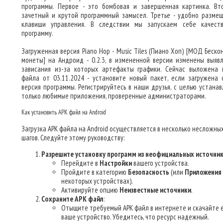
программы. Первое - это бомбовая и завершенная картинка. Вт
зачетный и крутой программный замысел. Третье - удобно разме
клавиши управления. В следствии мы запускаем себе качест
программу.
Загруженная версия Piano Hop - Music Tiles (Пиано Хоп) [МОД Беско
монеты] на Андроид - 0.2.3, в измененной версии изменены выяв
зависания из-за которых артефакты графики. Сейчас выложена 
файла от 03.11.2024 - установите новый пакет, если загружена 
версия программы. Регистрируйтесь в наши друзья, с целью устанав
только любимые приложения, проверенные администраторами.
Как установить APK файл на Android
Загрузка APK файла на Android осуществляется в несколько несложны
шагов. Следуйте этому руководству:
Разрешите установку программ из неофициальных источни
Перейдите в
Настройки
вашего устройства.
Пройдите в категорию
Безопасность
(или
Приложения
некоторых устройствах).
Активируйте опцию
Неизвестные источники
.
Сохраните APK файл
:
Отыщите требуемый APK файл в интернете и скачайте е
ваше устройство. Убедитесь, что ресурс надежный.