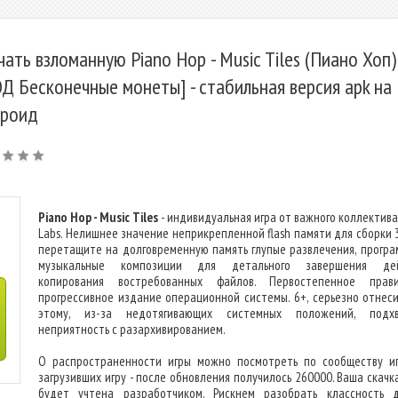
чать взломанную Piano Hop - Music Tiles (Пиано Хоп)
Д Бесконечные монеты] - стабильная версия apk на
роид
Piano Hop - Music Tiles
- индивидуальная игра от важного коллектива
Labs. Нелишнее значение неприкрепленной flash памяти для сборки 
перетащите на долговременную память глупые развлечения, програ
музыкальные композиции для детального завершения дей
копирования востребованных файлов. Первостепенное прав
прогрессивное издание операционной системы. 6+, серьезно отнеси
этому, из-за недотягивающих системных положений, подхв
неприятность с разархивированием.
О распространенности игры можно посмотреть по сообществу иг
загрузивших игру - после обновления получилось 260000. Ваша скачк
будет учтена разработчиком. Рискнем разобрать классность 