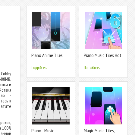
Piano Anime Tiles
Piano Music Tiles Hot
Music
song
Подробнее...
Подробнее...
 Cobby
388MB,
ммки и
ствия
ило -
тесь к
атите
роков,
а 100%
Piano - Music
Magic Music Tiles,
данной