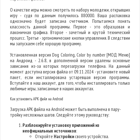
О качестве игры можно смотреть по набору молодежи, открывших
игру - судя по данным получилось 880000. Ваша распаковка
однозначно будет записана счетчиком. Попытаемся понять
классность данной программы. Первое - это образцовая и
лаконичная графика. Второе - зачетный и крутой технический
процесс. Третье - эргономические кнопки управления. В следствии
мы запускаем себе хорошую программу.
Установленная версия Dog Coloring, Color by number [МОД Меню]
на Андроид - 2.6.8, в дополненной версии удалены основные
зависания из-за которых перезагрузки телефона. На данный
момент доступна версия файла от 09.11.2024 - установите новый
пакет, если инсталлирована устаревшая версия программы.
Вступайте в наш аккаунт, для того, чтобы инсталлировать только
любимые игры, записанные в наших аккаунтах.
Как установить APK файл на Android
Загрузка APK файла на Android может быть выполнена в пару-
тройку несложных шагов. Следуйте этому руководству:
Разблокируйте установку приложений из
неофициальных источников
:
Откройте
Настройки
своего устройства.