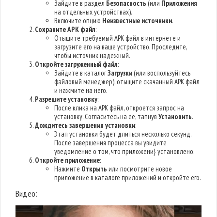
Зайдите в раздел
Безопасность
(или
Приложения
на отдельных устройствах).
Включите опцию
Неизвестные источники
.
Сохраните APK файл
:
Отыщите требуемый APK файл в интернете и
загрузите его на ваше устройство. Проследите,
чтобы источник надежный.
Откройте загруженный файл
:
Зайдите в каталог
Загрузки
(или воспользуйтесь
файловый менеджер), отыщите скачанный APK файл
и нажмите на него.
Разрешите установку
:
После клика на APK файл, откроется запрос на
установку. Согласитесь на её, тапнув
Установить
.
Дождитесь завершения установки
:
Этап установки будет длиться несколько секунд.
После завершения процесса вы увидите
уведомление о том, что приложени} установлено.
Откройте приложение
:
Нажмите
Открыть
или посмотрите новое
приложение в каталоге приложений и откройте его.
Видео: