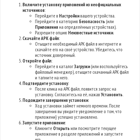
Включите установку приложений из неофициальных
источников
:
Перейдите в
Настройки
вашего устройства.
Перейдите в категорию
Безопасность
(или
Приложения
на определённых устройствах).
Разрешите опцию
Неизвестные источники
.
Скачайте APK файл
:
Отыщите необходимый APK файл в интернете и
скачайте его на своё устройство. Убедитесь, что
источник доверенный.
Откройте файл
:
Перейдите в каталог
Загрузки
(или воспользуйтесь
файловый менеджер), отыщите скачанный APK файл
и тапните на него.
Подтвердите установку
:
После клика на APK файл, появится запрос на
установку. Согласитесь на её, нажав
Установить
.
Подождите завершения установки
:
Ход установки займет немного времени. После
завершения вы увидите уведомление о том, что
приложени} успешно установлено.
Запустите приложение
:
Кликните
Открыть
или посмотрите текущее
приложение в разделе приложений и запустите
его.