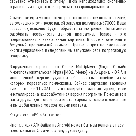
серьезно отнеситесь к этому, из-за неподходящих системных
ограничений, подхватите тормоза с разархивированием.
О качестве игры можно посмотреть по количеству пользователей,
загрузивших игру - после вашей загрузки получилось 670000. Ваша
версия однозначно будет обработана метрикой. Попытаемся
разобрать необычность данной программы. Первое - это
прорисованная и завершенная картинка. Второе - зачетный и
безумный программный замысел. Третье - приятно сделанные
кнопки управления. В следствии мы запускаем себе потрясающую
программу.
Загруженная версия Ludo Online Multiplayer (Людо Онлайн
Многопользовательская Игра) [МОД Меню] на Андроид - 0.7.7, в
дополненной версии удалены обозначенные ошибки из-за
которых перезапуск приложения. Сейчас загружена вариация
файла от 06.11.2024 - инсталлируйте данный архив, если
инсталлирована недоработанная версия программы. Приходите в
наши друзья, для того, чтобы инсталлировать только взломанные
игры, добавленные модераторами портала.
Как установить APK файл на Android
Инсталляция APK файла на Android может быть выполнена в пару
простых шагов. Следуйте этому руководству: