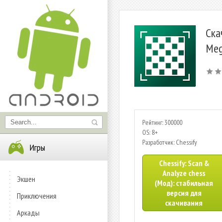
Ска
Meg
Рейтинг: 300000
OS: 8+
Разработчик: Chessify
Игры
Chessify: Scan &
Analyze chess
Экшен
(Мод): стабильная
версия для
Приключения
скачивания
Аркады