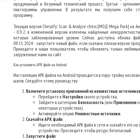
продуманный и безумный технический процесс. Третье - эргономи
пиктограммы управления. В результате мы получаем себе с
программу.
Текущая версия Chessify: Scan & Analyze chess [МОД Mega Pack] на 
- 0.9.2, в измененной версии излечены найденные некорректности
которых заблокированные уровни. Сейчас доступна обнова фа
09.11.2024 - запустите новый файл, если скачана плохая версия про
Приходите в наши пользователи, чтобы обновлять только любимые
загруженные нами на сайт.
Как установить APK файл на Android
Инсталляция APK файла на Android проводится в пару-тройку неслож
шагов. Следуйте этому руководству:
Включите установку приложений из неизвестных источнико
Перейдите в
Настройки
своего устройства.
Зайдите в категорию
Безопасность
(или
Приложения
н
некоторых устройствах).
Активируйте опцию
Неизвестные источники
.
Скачайте APK файл
:
Ищите необходимый APK файл в сети и скачайте его на 
устройство. Проследите, чтобы ресурс безопасный.
Запустите файл
: