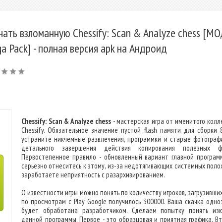
чать взломанную Chessify: Scan & Analyze chess [М
a Pack] - полная версия apk на Андроид
Chessify: Scan & Analyze chess
- мастерская игра от именитого колл
Chessify. Обязательное значение пустой flash памяти для сборки 
устраните никчемные развлечения, программки и старые фотограф
детального завершения действия копирования полезных фа
Первостепенное правило - обновленный вариант главной программ
серьезно отнеситесь к этому, из-за недотягивающих системных поло
заработаете неприятность с разархивированием.
О известности игры можно понять по количеству игроков, загрузивших
по просмотрам с Play Google получилось 300000. Ваша скачка одно
будет обработана разработчиком. Сделаем попытку понять из
данной программы. Первое - это образцовая и приятная графика. Вт