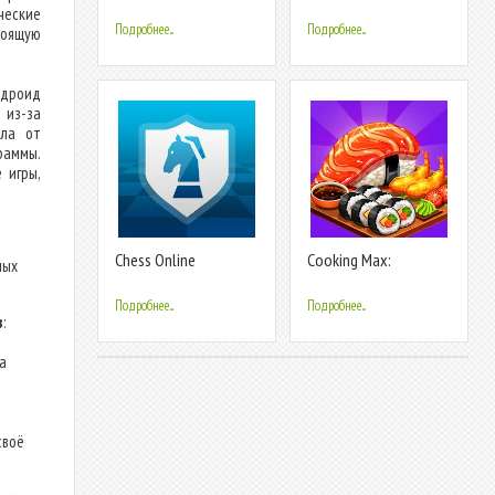
Championship
ческие
Подробнее...
Подробнее...
тоящую
Андроид
 из-за
йла от
граммы.
 игры,
Chess Online
Cooking Max:
ных
Restaurant Games
Подробнее...
Подробнее...
в
:
а
своё