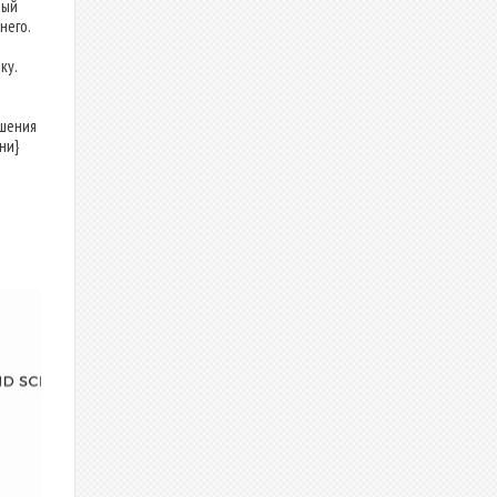
вый
него.
ку.
ршения
ни}