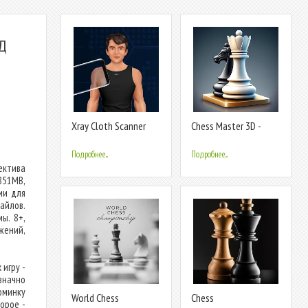
ОД
Xray Cloth Scanner
Chess Master 3D -
Body Scan
Royal Game
Подробнее...
Подробнее...
ектива
851MB,
ии для
йлов.
ы. 8+,
жений,
 игру -
значно
юминку
World Chess
Chess
орое -