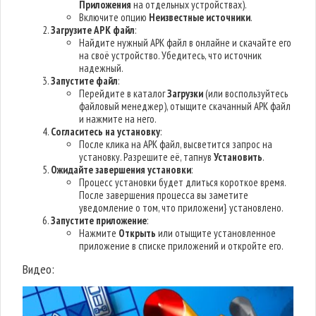
Приложения
на отдельных устройствах).
Включите опцию
Неизвестные источники
.
Загрузите APK файл
:
Найдите нужный APK файл в онлайне и скачайте его
на своё устройство. Убедитесь, что источник
надежный.
Запустите файл
:
Перейдите в каталог
Загрузки
(или воспользуйтесь
файловый менеджер), отыщите скачанный APK файл
и нажмите на него.
Согласитесь на установку
:
После клика на APK файл, высветится запрос на
установку. Разрешите её, тапнув
Установить
.
Ожидайте завершения установки
:
Процесс установки будет длиться короткое время.
После завершения процесса вы заметите
уведомление о том, что приложени} установлено.
Запустите приложение
:
Нажмите
Открыть
или отыщите установленное
приложение в списке приложений и откройте его.
Видео: