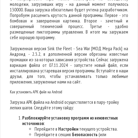
молодежи, загрузивших игру - на данный момент получилось
130000. Ваша загрузка обязательно будет учтена разработчиком.
Попробуем расценить крутость данной программы. Первое - это
бомбовая и завершенная картинка. Второе - зачетный и
совершенный технический процесс. Третье - удобно
размещенные пиктограммы управления. В итоге мы загружаем
себе хорошую программу.
Загруженная версия Sink the Fleet - Sea War [МОД Mega Pack] на
Андроид - 2.3.2, в дополненной версии обрезаны известные
промашки из-за которых зависания устройства. Сейчас загружена
вариация файла от 07.11.2024 - запустите новый файл, если
инсталлирована устаревшая версия программы. Вступайте в наши
друзья, для того, чтобы устанавливать только любимые
приложения, загруженные нами на сайт.
Как установить APK файл на Android
Загрузка APK файла на Android осуществляется в пару-тройку
легких шагов. Следуйте этому гайду:
Разблокируйте установку программ из неизвестных
источников
:
Перейдите в
Настройки
текущего устройства.
Перейдите в секцию
Безопасность
(или