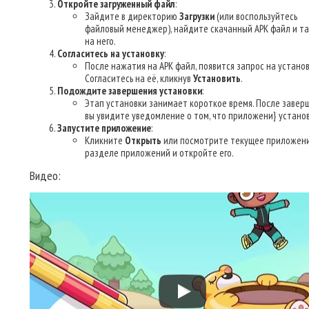
Откройте загруженный файл
:
Зайдите в директорию
Загрузки
(или воспользуйтесь
файловый менеджер), найдите скачанный APK файл и т
на него.
Согласитесь на установку
:
После нажатия на APK файл, появится запрос на установ
Согласитесь на её, кликнув
Установить
.
Подождите завершения установки
:
Этап установки занимает короткое время. После завер
вы увидите уведомление о том, что приложени} устано
Запустите приложение
:
Кликните
Открыть
или посмотрите текущее приложени
разделе приложений и откройте его.
Видео: