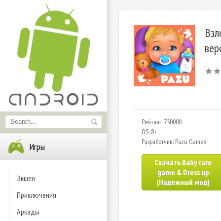
Взл
вер
Рейтинг: 750000
OS: 8+
Разработчик: Pazu Games
Игры
Скачать Baby care
game & Dress up
Экшен
(Надежный мод)
Приключения
Аркады