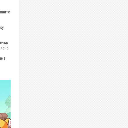
апните
ку.
шения
влено.
е в