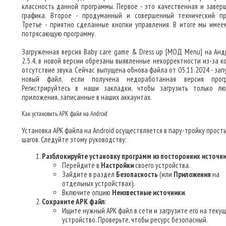
классность данной программы. Первое - это качественная и завер
графика. Второе - продуманный и совершенный технический пр
Третье - приятно сделанные кнопки управления. В итоге мы имее
потрясающую программу.
Загруженная версия Baby care game & Dress up [МОД Menu] на Анд
2.5.4, в новой версии обрезаны выявленные некорректности из-за к
отсутствие звука. Сейчас выпущена обнова файла от 05.11.2024 - за
новый файл, если получена недоработанная версия прогр
Регистрируйтесь в наши закладки, чтобы загрузить только л
приложения, записанные в наших аккаунтах.
Как установить APK файл на Android
Установка APK файла на Android осуществляется в пару-тройку прост
шагов. Следуйте этому руководству:
Разблокируйте установку программ из посторонних источн
Перейдите в
Настройки
своего устройства.
Зайдите в раздел
Безопасность
(или
Приложения
на
отдельных устройствах).
Включите опцию
Неизвестные источники
.
Сохраните APK файл
:
Ищите нужный APK файл в сети и загрузите его на теку
устройство. Проверьте, чтобы ресурс безопасный.