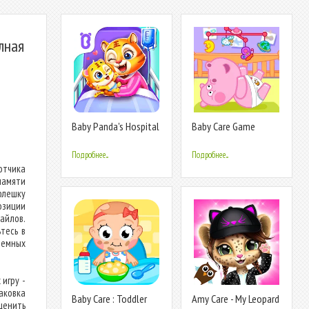
лная
Baby Panda's Hospital
Baby Care Game
Care
Подробнее...
Подробнее...
отчика
памяти
лешку
озиции
айлов.
тесь в
темных
игру -
аковка
Baby Care : Toddler
Amy Care - My Leopard
ценить