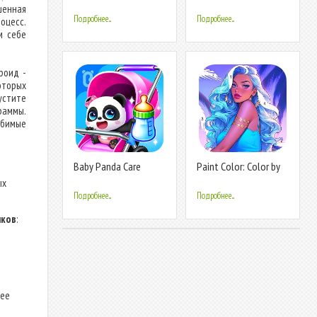
games
Baby
шенная
Подробнее...
Подробнее...
оцесс.
м себе
роид -
оторых
пустите
аммы.
юбимые
Baby Panda Care
Paint Color: Color by
number
ых
Подробнее...
Подробнее...
иков
:
щее