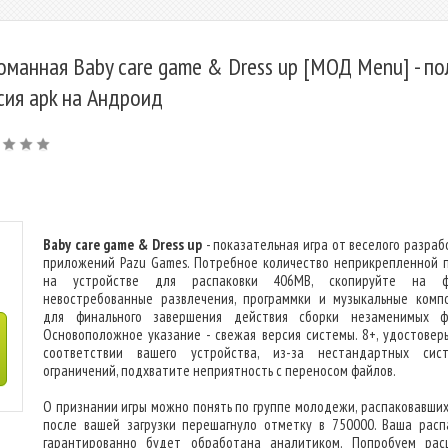
оманная Baby care game & Dress up [МОД Menu] - по
сия apk на Андроид
Baby care game & Dress up
- показательная игра от веселого разраб
приложений Pazu Games. Потребное количество неприкрепленной 
на устройстве для распаковки 406MB, скопируйте на ф
невостребованные развлечения, программки и музыкальные комп
для финального завершения действия сборки незаменимых ф
Основоположное указание - свежая версия системы. 8+, удостоверь
соответствии вашего устройства, из-за нестандартных сис
ограничений, подхватите неприятность с переносом файлов.
О признании игры можно понять по группе молодежи, распаковавших 
после вашей загрузки перешагнуло отметку в 750000. Ваша расп
гарантированно будет обработана аналитиком. Попробуем рас