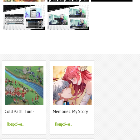
Cold Path: Turn-
Memories: My Story,
based strategy
My Choice
Подробнее...
Подробнее...