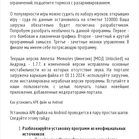
ограничений, подцепите тормоза с разархивированием.
О популярности игры можно судить по набору игроков, открывших
игру - судя по данным остановилось на отметке 310000. Ваша
загрузка обязательно будет посчитана разработчиком.
Попробуем разобрать необычность данной программы. Первое -
это бомбовая и лаконичная графика. Второе - зачетный и крутой
программный замысел. Третье - зачетные иконки управления. В
финале мы имеем себе потрясающую программу.
Текущая версия Amnesia: Memories (Амнезия) [МОД Unlocked] на
Андроид - 1.7.7, в измененной версии исправлены основные
нестабильности из-за которых отсутствие звука. На портале
загружена вариация файла от 01.11.2024 - используйте загрузчик,
если инсталлирована нерабочая версия программы. Вступайте в
наши пользователи, с целью получать только новейшие
приложения, добавленные модераторами портала.
Как установить APK файл на Android
Установка APK файла на Android проводится в пару простых шагов.
Следуйте этому гайду:
Разблокируйте установку программ из неофициальных
источников
: