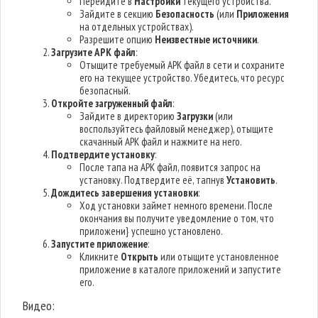
Перейдите в
Настройки
текущего устройства.
Зайдите в секцию
Безопасность
(или
Приложения
на отдельных устройствах).
Разрешите опцию
Неизвестные источники
.
Загрузите APK файл
:
Отыщите требуемый APK файл в сети и сохраните
его на текущее устройство. Убедитесь, что ресурс
безопасный.
Откройте загруженный файл
:
Зайдите в директорию
Загрузки
(или
воспользуйтесь файловый менеджер), отыщите
скачанный APK файл и нажмите на него.
Подтвердите установку
:
После тапа на APK файл, появится запрос на
установку. Подтвердите её, тапнув
Установить
.
Дождитесь завершения установки
:
Ход установки займет немного времени. После
окончания вы получите уведомление о том, что
приложени} успешно установлено.
Запустите приложение
:
Кликните
Открыть
или отыщите установленное
приложение в каталоге приложений и запустите
его.
Видео: