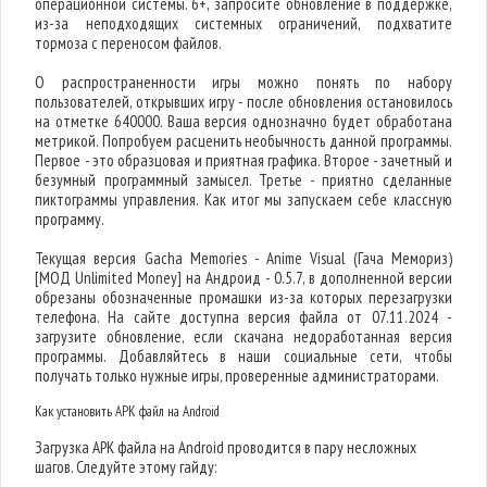
операционной системы. 6+, запросите обновление в поддержке,
из-за неподходящих системных ограничений, подхватите
тормоза с переносом файлов.
О распространенности игры можно понять по набору
пользователей, открывших игру - после обновления остановилось
на отметке 640000. Ваша версия однозначно будет обработана
метрикой. Попробуем расценить необычность данной программы.
Первое - это образцовая и приятная графика. Второе - зачетный и
безумный программный замысел. Третье - приятно сделанные
пиктограммы управления. Как итог мы запускаем себе классную
программу.
Текущая версия Gacha Memories - Anime Visual (Гача Мемориз)
[МОД Unlimited Money] на Андроид - 0.5.7, в дополненной версии
обрезаны обозначенные промашки из-за которых перезагрузки
телефона. На сайте доступна версия файла от 07.11.2024 -
загрузите обновление, если скачана недоработанная версия
программы. Добавляйтесь в наши социальные сети, чтобы
получать только нужные игры, проверенные администраторами.
Как установить APK файл на Android
Загрузка APK файла на Android проводится в пару несложных
шагов. Следуйте этому гайду: