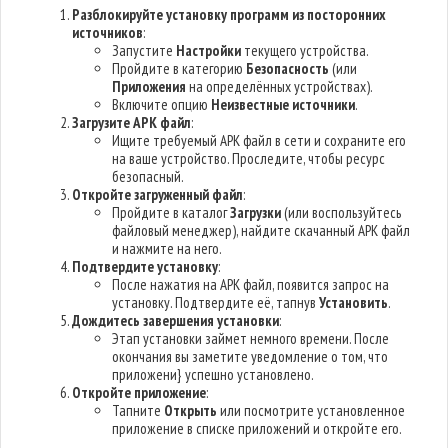
Разблокируйте установку программ из посторонних
источников
:
Запустите
Настройки
текущего устройства.
Пройдите в категорию
Безопасность
(или
Приложения
на определённых устройствах).
Включите опцию
Неизвестные источники
.
Загрузите APK файл
:
Ищите требуемый APK файл в сети и сохраните его
на ваше устройство. Проследите, чтобы ресурс
безопасный.
Откройте загруженный файл
:
Пройдите в каталог
Загрузки
(или воспользуйтесь
файловый менеджер), найдите скачанный APK файл
и нажмите на него.
Подтвердите установку
:
После нажатия на APK файл, появится запрос на
установку. Подтвердите её, тапнув
Установить
.
Дождитесь завершения установки
:
Этап установки займет немного времени. После
окончания вы заметите уведомление о том, что
приложени} успешно установлено.
Откройте приложение
:
Тапните
Открыть
или посмотрите установленное
приложение в списке приложений и откройте его.