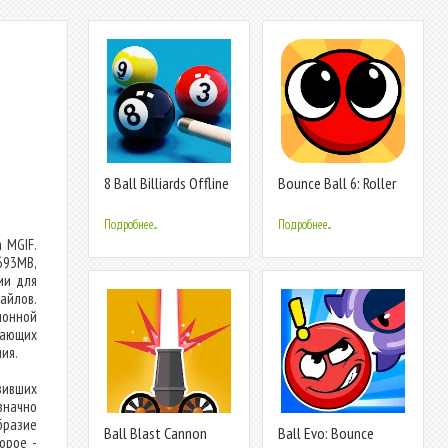
8 Ball Billiards Offline
Bounce Ball 6: Roller
Pool
Ball 6
Подробнее...
Подробнее...
 MGIF.
693MB,
ии для
йлов.
ионной
вающих
ия.
вивших
значно
бразие
Ball Blast Cannon
Ball Evo: Bounce
орое -