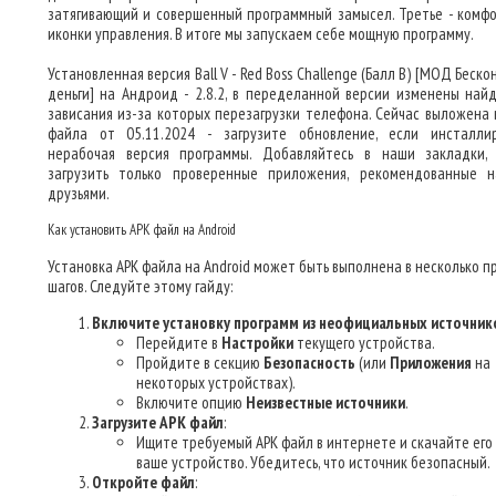
затягивающий и совершенный программный замысел. Третье - комф
иконки управления. В итоге мы запускаем себе мощную программу.
Установленная версия Ball V - Red Boss Challenge (Балл В) [МОД Беск
деньги] на Андроид - 2.8.2, в переделанной версии изменены най
зависания из-за которых перезагрузки телефона. Сейчас выложена 
файла от 05.11.2024 - загрузите обновление, если инсталли
нерабочая версия программы. Добавляйтесь в наши закладки,
загрузить только проверенные приложения, рекомендованные 
друзьями.
Как установить APK файл на Android
Установка APK файла на Android может быть выполнена в несколько п
шагов. Следуйте этому гайду:
Включите установку программ из неофициальных источник
Перейдите в
Настройки
текущего устройства.
Пройдите в секцию
Безопасность
(или
Приложения
на
некоторых устройствах).
Включите опцию
Неизвестные источники
.
Загрузите APK файл
:
Ищите требуемый APK файл в интернете и скачайте его
ваше устройство. Убедитесь, что источник безопасный.
Откройте файл
: