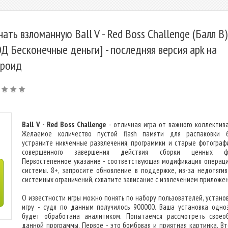
чать взломанную Ball V - Red Boss Challenge (Балл В)
Д Бесконечные деньги] - последняя версия apk на
роид
Ball V - Red Boss Challenge
- отличная игра от важного коллектива
Желаемое количество пустой flash памяти для распаковки 
устраните никчемные развлечения, программки и старые фотограф
совершенного завершения действия сборки ценных фа
Первостепенное указание - соответствующая модификация операц
системы. 8+, запросите обновление в поддержке, из-за недотяги
системных ограничений, схватите зависание с извлечением приложен
О известности игры можно понять по набору пользователей, устано
игру - судя по данным получилось 900000. Ваша установка одно
будет обработана аналитиком. Попытаемся рассмотреть своео
данной программы. Первое - это бомбовая и приятная картинка. Вт