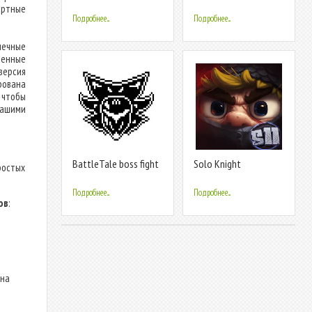
blitz mania
Heroes
ортные
Подробнее...
Подробнее...
онечные
денные
версия
рована
 чтобы
нашими
BattleTale boss fight
Solo Knight
ростых
fangame
Подробнее...
Подробнее...
ов
:
 на