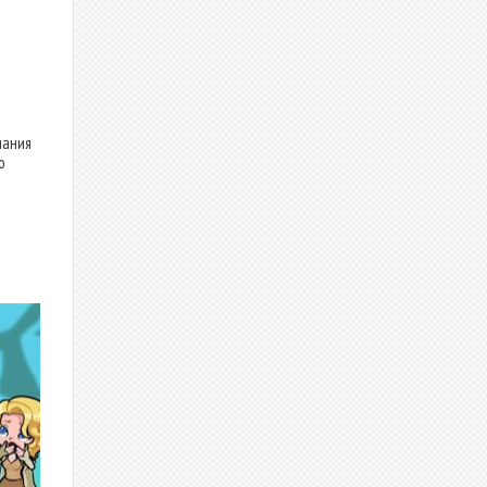
чания
о