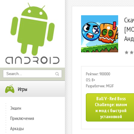
Ска
[МО
Анд
Рейтинг: 900000
OS: 8+
Разработчик: MGIF
Игры
Ball V - Red Boss
Challenge: взлом
Экшен
и мод с быстрой
установкой
Приключения
Аркады