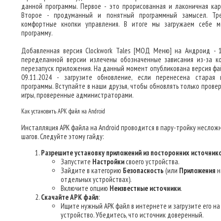
данной программы. Первое - это прорисованная и лаконичная кар
Второе - продуманный и понятный программный замысел. Тр
комфортные кнопки управления. В итоге мы загружаем себе 
программу.
Добавленная версия Clockwork Tales [МОД Меню] на Андроид - 1.
переделанной версии излечены обозначенные зависания из-за к
перезапуск приложения. На данный момент опубликована версия фа
09.11.2024 - загрузите обновление, если перенесена старая 
программы. Вступайте в наши друзья, чтобы обновлять только прове
игры, проверенные администраторами.
Как установить APK файл на Android
Инсталляция APK файла на Android проводится в пару-тройку неслож
шагов. Следуйте этому гайду:
Разрешите установку приложений из посторонних источник
Запустите
Настройки
своего устройства.
Зайдите в категорию
Безопасность
(или
Приложения
н
отдельных устройствах).
Включите опцию
Неизвестные источники
.
Скачайте APK файл
:
Ищите нужный APK файл в интернете и загрузите его на
устройство. Убедитесь, что источник доверенный.