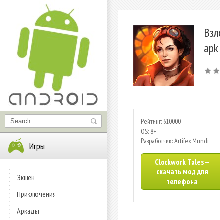
Взл
apk
Рейтинг: 610000
OS: 8+
Разработчик: Artifex Mundi
Игры
Clockwork Tales —
скачать мод для
Экшен
телефона
Приключения
Аркады