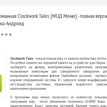
оманная Clockwork Tales [МОД Меню] - полная верси
 на Андроид
Clockwork Tales
- показательная игра от важного коллектива Artifex
Потребное количество порожней памяти на устройстве для сборки 
скопируйте на флешку малоприменимые развлечения, програ
музыкальные композиции для совершенного завершения дей
копирования незаменимых файлов. Главнейшее указание - прогрес
издание операционной системы. 8+, загрузите новую модификацию,
нестандартных системных ограничений, подхватите зависа
извлечением приложения.
О признании игры можно посмотреть по количеству пользова
загрузивших игру - после обновления получилось 610000. Ваша 
гарантированно будет записана метрикой. Рискнем понять клас