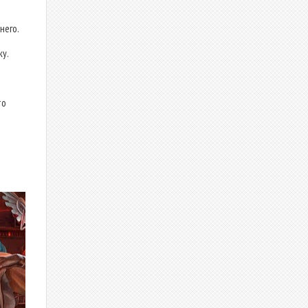
него.
у.
то