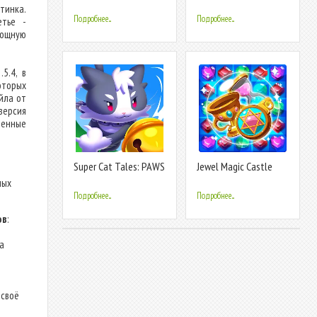
тинка.
Подробнее...
Подробнее...
етье -
мощную
5.4, в
оторых
йла от
версия
ренные
Super Cat Tales: PAWS
Jewel Magic Castle
ных
Подробнее...
Подробнее...
ов
:
а
 своё