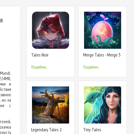
я
Tales Noir
Merge Tales - Merge 3
Puzzles
Подробнее...
Подробнее...
 Mundi.
224MB,
ммки и
ствия
сивное
 из-за
ние с
телей,
скачка
Legendary Tales 2
Tiny Tales
сность