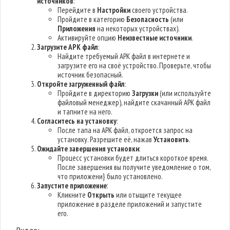
источников
:
Перейдите в
Настройки
своего устройства.
Пройдите в категорию
Безопасность
(или
Приложения
на некоторых устройствах).
Активируйте опцию
Неизвестные источники
.
Загрузите APK файл
:
Найдите требуемый APK файл в интернете и
загрузите его на своё устройство. Проверьте, чтобы
источник безопасный.
Откройте загруженный файл
:
Пройдите в директорию
Загрузки
(или используйте
файловый менеджер), найдите скачанный APK файл
и тапните на него.
Согласитесь на установку
:
После тапа на APK файл, откроется запрос на
установку. Разрешите её, нажав
Установить
.
Ожидайте завершения установки
:
Процесс установки будет длиться короткое время.
После завершения вы получите уведомление о том,
что приложени} было установлено.
Запустите приложение
:
Кликните
Открыть
или отыщите текущее
приложение в разделе приложений и запустите
его.