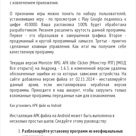
с извлечением приложения.
О признании игры можно понять по набору пользователей,
установивших игру - по просмотрам с Play Google поднялось к
цифре 410000. Ваша распаковка 100% будет обработана
разработчиком. Рискнем расценить крутость данной программы.
Первое - это образцовая и завершенная графика. Второе -
продуманный и крутой программный замысел. Третье - приятно
сделанные клавиши управления. Как итог мы получаем себе
качественную программу.
Текущая версия Monster RPG: AFK Idle Clicker (Монстер РПГ) [МОД
Все открыто] на Андроид - 1.6.3, в измененной версии удалены
обозначенные ошибки из-за которых зависания устройства. На
сайте добавлена версия файла от 02.11.2024 - инсталлируйте
данный архив, если инсталлирована нерабочая версия
программы. Приходите в наш аккаунт, чтобы загрузить только
взломанные программы, переданные нам для ознакомления.
Как установить APK файл на Android
Инсталляция APK файла на Android может быть выполнена в
несколько простых шагов. Следуйте этому руководству:
Разблокируйте установку программ из неофициальных